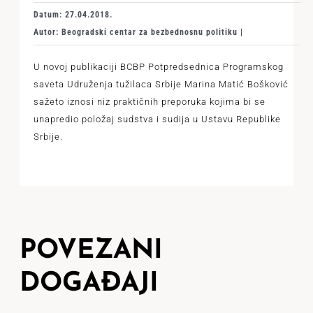
Datum: 27.04.2018.
Autor: Beogradski centar za bezbednosnu politiku |
U novoj publikaciji BCBP Potpredsednica Programskog
saveta Udruženja tužilaca Srbije Marina Matić Bošković
sažeto iznosi niz praktičnih preporuka kojima bi se
unapredio položaj sudstva i sudija u Ustavu Republike
Srbije.
POVEZANI
DOGAĐAJI