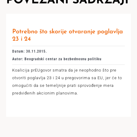
POVEZANI SADRŽAJI
Potrebno što skorije otvaranje poglavlja
23 i 24
Datum: 30.11.2015.
Autor: Beogradski centar za bezbednosnu politiku
Koalicija prEUgovor smatra da je neophodno što pre
otvoriti poglavlja 23 i 24 u pregovorima sa EU, jer će to
omogućiti da se temeljnije prati sprovođenje mera
predviđenih akcionim planovima.