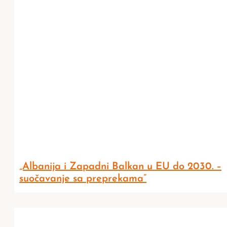
„Albanija i Zapadni Balkan u EU do 2030. –
suočavanje sa preprekama”