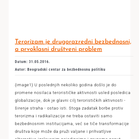
Terorizam je drugorazredni bezbednosni,
a prvoklasni društveni problem
Datum: 31.05.2016.
Autor: Beogradski centar za bezbednosnu politiku
{image1} U poslednjih nekoliko godina došlo je do
promene nosilaca terorističke aktivnosti usled posledica
globalizacije, dok je glavni cilj terorističkih aktivnosti -
širenje straha - ostao isti. Stoga zadatak borbe protiv
terorizma i radikalizacije ne treba ostaviti samo
bezbednosnim institucijama, već se tiče transformacije
društva koje može da pruži valjane i prihvatljive