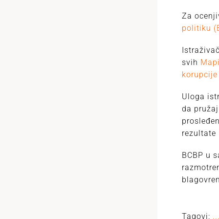
Za ocenji
politiku 
Istraživa
svih
Mapi
korupcije
Uloga ist
da pružaj
prosleđen
rezultate
BCBP u sa
razmotren
blagovre
Tagovi:
..