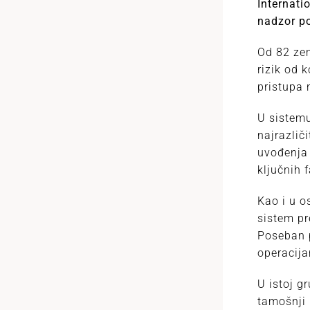
Internati
nadzor po
Od 82 zem
rizik od 
pristupa 
U sistemu
najrazlič
uvođenja 
ključnih 
Kao i u o
sistem pr
Poseban p
operacija
U istoj g
tamošnji 