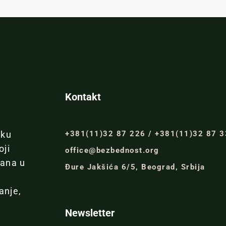
Kontakt
+381(11)32 87 226 / +381(11)32 87 
iku
oji
office@bezbednost.org
đana u
Đure Jakšića 6/5, Beograd, Srbija
anje,
Newsletter