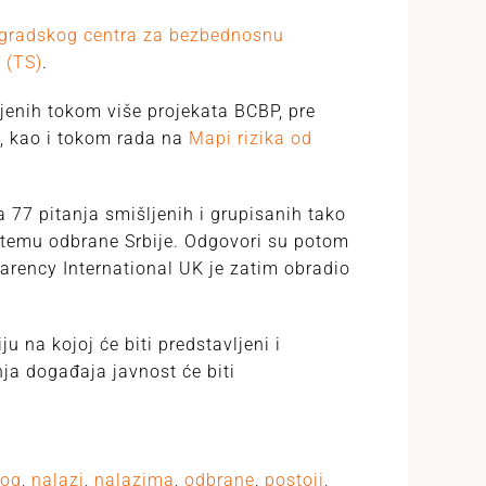
gradskog centra za bezbednosnu
 (TS)
.
ljenih tokom više projekata BCBP, pre
, kao i tokom rada na
Mapi rizika od
77 pitanja smišljenih i grupisanih tako
istemu odbrane Srbije. Odgovori su potom
arency International UK je zatim obradio
 na kojoj će biti predstavljeni i
ja događaja javnost će biti
kog
,
nalazi
,
nalazima
,
odbrane
,
postoji
,