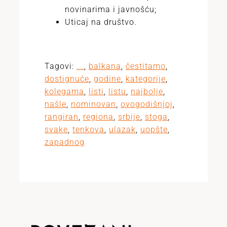
novinarima i javnošću;
Uticaj na društvo.
Tagovi:
...
,
balkana
,
čestitamo
,
dostignuće
,
godine
,
kategorije
,
kolegama
,
listi
,
listu
,
najbolje
,
našle
,
nominovan
,
ovogodišnjoj
,
rangiran
,
regiona
,
srbije
,
stoga
,
svake
,
tenkova
,
ulazak
,
uopšte
,
zapadnog