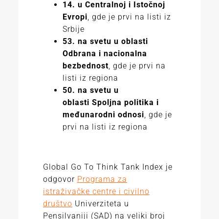
14.
u Centralnoj i Istočnoj
Evropi
, gde je prvi na listi iz
Srbije
53.
na svetu u oblasti
Odbrana i nacionalna
bezbednost
, gde je prvi na
listi iz regiona
50.
na svetu u
oblasti Spoljna politika i
međunarodni odnosi
, gde je
prvi na listi iz regiona
Global Go To Think Tank Index je
odgovor
Programa za
istraživačke centre i civilno
društvo
Univerziteta u
Pensilvaniji (SAD) na veliki broj