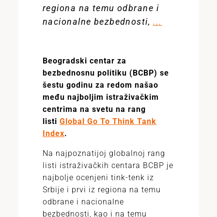
regiona na temu odbrane i
nacionalne bezbednosti,
...
Beogradski centar za
bezbednosnu politiku (BCBP) se
šestu godinu za redom našao
među najboljim istraživačkim
centrima na svetu na rang
listi
Global Go To Think Tank
Index
.
Na najpoznatijoj globalnoj rang
listi istraživačkih centara BCBP je
najbolje ocenjeni tink-tenk iz
Srbije i prvi iz regiona na temu
odbrane i nacionalne
bezbednosti, kao i na temu