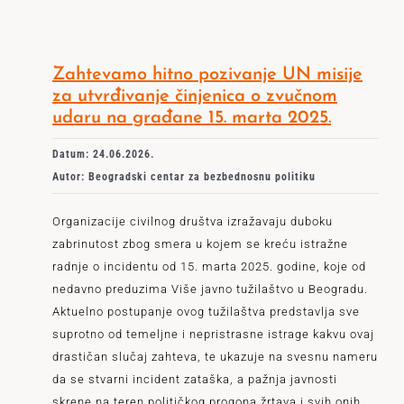
Zahtevamo hitno pozivanje UN misije
za utvrđivanje činjenica o zvučnom
udaru na građane 15. marta 2025.
Datum: 24.06.2026.
Autor: Beogradski centar za bezbednosnu politiku
Organizacije civilnog društva izražavaju duboku
zabrinutost zbog smera u kojem se kreću istražne
radnje o incidentu od 15. marta 2025. godine, koje od
nedavno preduzima Više javno tužilaštvo u Beogradu.
Aktuelno postupanje ovog tužilaštva predstavlja sve
suprotno od temeljne i nepristrasne istrage kakvu ovaj
drastičan slučaj zahteva, te ukazuje na svesnu nameru
da se stvarni incident zataška, a pažnja javnosti
skrene na teren političkog progona žrtava i svih onih