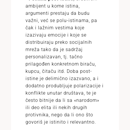
ambijent u kome istina,
argumenti prestaju da budu
važni, već se polu-istinama, pa
čak i lažnim vestima koje
izazivaju emocije i koje se
distribuiraju preko socijalnih
mreža tako da je sadržaj
personalizavan, tj. tačno
prilagođen konkretnom biraču,
kupcu, čitaču itd. Doba post-
istine je delimično izazvano, a i
dodatno produbljuje polarizacije i
konflikte unutar društava, te je
često bitnije da li sa «narodom»
ili deo elita ili nekih drugih
protivnika, nego da li ono što
govoriš je istinito i relevantno.