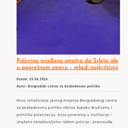
Polovina građana smatra da Srbija ide
u pogrešnom smeru – mladi najkritičniji
Datum: 25.06.2026.
Autor: Beogradski centar za bezbednosnu politiku
Novo istraživanje javnog mnjenja Beogradskog centra
za bezbednosnu politiku otkriva duboku društvenu i
političku polarizaciju, krizu poverenja u institucije i
izraženo nezadovoljstvo radom policije i pravosuđa.