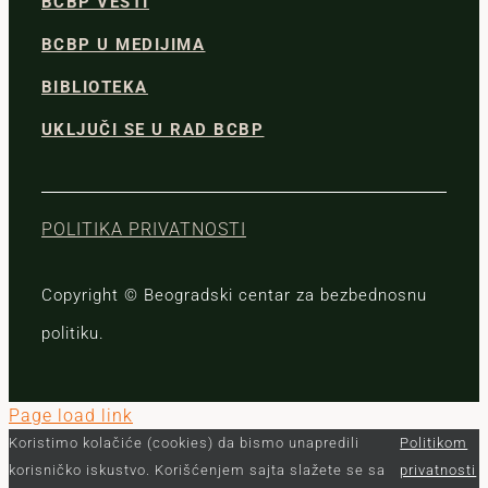
BCBP VESTI
BCBP U MEDIJIMA
BIBLIOTEKA
UKLJUČI SE U RAD BCBP
POLITIKA PRIVATNOSTI
Copyright © Beogradski centar za bezbednosnu
politiku.
Page load link
Koristimo kolačiće (cookies) da bismo unapredili
Politikom
korisničko iskustvo. Korišćenjem sajta slažete se sa
privatnosti