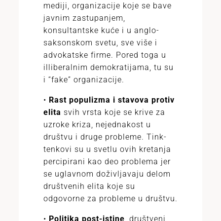
mediji, organizacije koje se bave
javnim zastupanjem,
konsultantske kuće i u anglo-
saksonskom svetu, sve više i
advokatske firme. Pored toga u
illiberalnim demokratijama, tu su
i “fake” organizacije.
•
Rast populizma i stavova protiv
elita
svih vrsta koje se krive za
uzroke kriza, nejednakost u
društvu i druge probleme. Tink-
tenkovi su u svetlu ovih kretanja
percipirani kao deo problema jer
se uglavnom doživljavaju delom
društvenih elita koje su
odgovorne za probleme u društvu.
•
Politika post-istine
, društveni