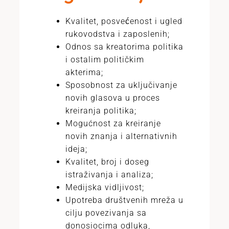
Kvalitet, posvećenost i ugled
rukovodstva i zaposlenih;
Odnos sa kreatorima politika
i ostalim političkim
akterima;
Sposobnost za uključivanje
novih glasova u proces
kreiranja politika;
Mogućnost za kreiranje
novih znanja i alternativnih
ideja;
Kvalitet, broj i doseg
istraživanja i analiza;
Medijska vidljivost;
Upotreba društvenih mreža u
cilju povezivanja sa
donosiocima odluka,