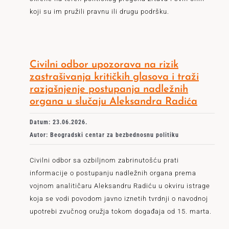
koji su im pružili pravnu ili drugu podršku.
Civilni odbor upozorava na rizik
zastrašivanja kritičkih glasova i traži
razjašnjenje postupanja nadležnih
organa u slučaju Aleksandra Radića
Datum: 23.06.2026.
Autor: Beogradski centar za bezbednosnu politiku
Civilni odbor sa ozbiljnom zabrinutošću prati
informacije o postupanju nadležnih organa prema
vojnom analitičaru Aleksandru Radiću u okviru istrage
koja se vodi povodom javno iznetih tvrdnji o navodnoj
upotrebi zvučnog oružja tokom događaja od 15. marta.