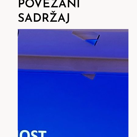
POVEZANI
SADRŽAJ