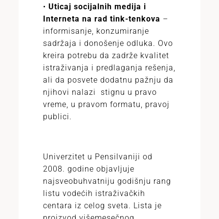
•
Uticaj socijalnih medija i
Interneta na rad tink-tenkova
–
informisanje, konzumiranje
sadržaja i donošenje odluka. Ovo
kreira potrebu da zadrže kvalitet
istraživanja i predlaganja rešenja,
ali da posvete dodatnu pažnju da
njihovi nalazi stignu u pravo
vreme, u pravom formatu, pravoj
publici.
Univerzitet u Pensilvaniji od
2008. godine objavljuje
najsveobuhvatniju godišnju rang
listu vodećih istraživačkih
centara iz celog sveta. Lista je
proizvod višemesečnog