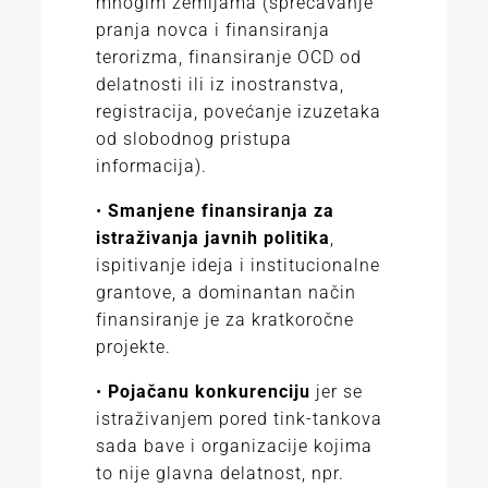
mnogim zemljama (sprečavanje
pranja novca i finansiranja
terorizma, finansiranje OCD od
delatnosti ili iz inostranstva,
registracija, povećanje izuzetaka
od slobodnog pristupa
informacija).
•
Smanjene finansiranja za
istraživanja javnih politika
,
ispitivanje ideja i institucionalne
grantove, a dominantan način
finansiranje je za kratkoročne
projekte.
•
Pojačanu konkurenciju
jer se
istraživanjem pored tink-tankova
sada bave i organizacije kojima
to nije glavna delatnost, npr.