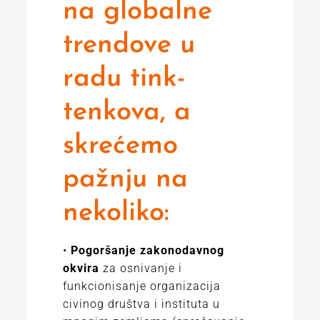
na globalne
trendove u
radu tink-
tenkova, a
skrećemo
pažnju na
nekoliko:
•
Pogoršanje zakonodavnog
okvira
za osnivanje i
funkcionisanje organizacija
civinog društva i instituta u