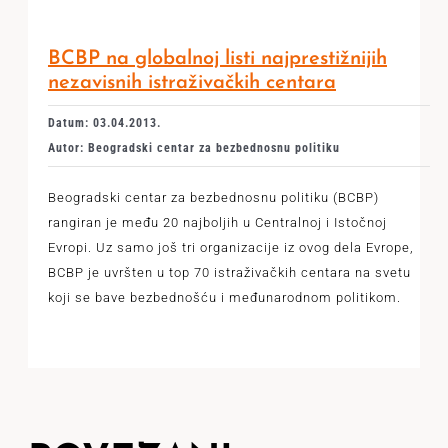
BCBP na globalnoj listi najprestižnijih
nezavisnih istraživačkih centara
Datum: 03.04.2013.
Autor: Beogradski centar za bezbednosnu politiku
Beogradski centar za bezbednosnu politiku (BCBP)
rangiran je među 20 najboljih u Centralnoj i Istočnoj
Evropi. Uz samo još tri organizacije iz ovog dela Evrope,
BCBP je uvršten u top 70 istraživačkih centara na svetu
koji se bave bezbednošću i međunarodnom politikom.