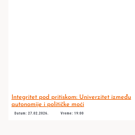
Integritet pod pritiskom: Univerzitet između
autonomije i političke moći
Datum: 27.02.2026.
Vreme: 19:00