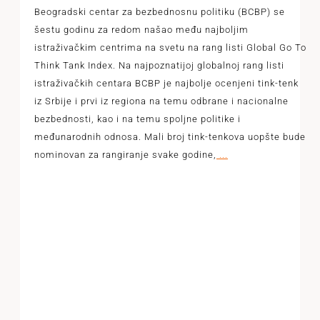
Beogradski centar za bezbednosnu politiku (BCBP) se
šestu godinu za redom našao među najboljim
istraživačkim centrima na svetu na rang listi Global Go To
Think Tank Index. Na najpoznatijoj globalnoj rang listi
istraživačkih centara BCBP je najbolje ocenjeni tink-tenk
iz Srbije i prvi iz regiona na temu odbrane i nacionalne
bezbednosti, kao i na temu spoljne politike i
međunarodnih odnosa. Mali broj tink-tenkova uopšte bude
nominovan za rangiranje svake godine,
...