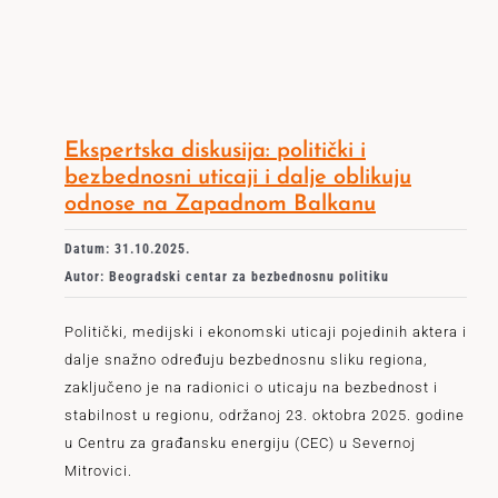
Ekspertska diskusija: politički i
bezbednosni uticaji i dalje oblikuju
odnose na Zapadnom Balkanu
Datum: 31.10.2025.
Autor: Beogradski centar za bezbednosnu politiku
Politički, medijski i ekonomski uticaji pojedinih aktera i
dalje snažno određuju bezbednosnu sliku regiona,
zaključeno je na radionici o uticaju na bezbednost i
stabilnost u regionu, održanoj 23. oktobra 2025. godine
u Centru za građansku energiju (CEC) u Severnoj
Mitrovici.