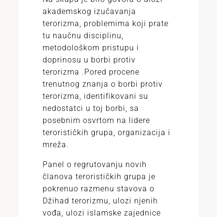
akademskog izučavanja
terorizma, problemima koji prate
tu naučnu disciplinu,
metodološkom pristupu i
doprinosu u borbi protiv
terorizma .Pored procene
trenutnog znanja o borbi protiv
terorizma, identifikovani su
nedostatci u toj borbi, sa
posebnim osvrtom na lidere
terorističkih grupa, organizacija i
mreža.
Panel o regrutovanju novih
članova terorističkih grupa je
pokrenuo razmenu stavova o
Džihad terorizmu, ulozi njenih
vođa, ulozi islamske zajednice