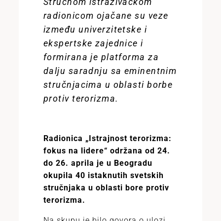
Stručnom istraživačkom
radionicom ojačane su veze
između univerzitetske i
ekspertske zajednice i
formirana je platforma za
dalju saradnju sa eminentnim
stručnjacima u oblasti borbe
protiv terorizma.
Radionica „Istrajnost terorizma:
fokus na lidere“ održana od 24.
do 26. aprila je u Beogradu
okupila 40 istaknutih svetskih
stručnjaka u oblasti bore protiv
terorizma.
Na skupu je bilo govora o ulozi