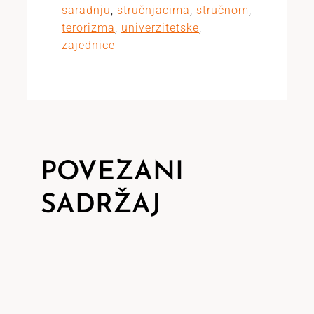
saradnju
,
stručnjacima
,
stručnom
,
terorizma
,
univerzitetske
,
zajednice
POVEZANI
SADRŽAJ