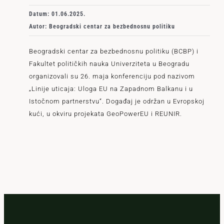
Datum: 01.06.2025.
Autor: Beogradski centar za bezbednosnu politiku
Beogradski centar za bezbednosnu politiku (BCBP) i
Fakultet političkih nauka Univerziteta u Beogradu
organizovali su 26. maja konferenciju pod nazivom
„Linije uticaja: Uloga EU na Zapadnom Balkanu i u
Istočnom partnerstvu“. Događaj je održan u Evropskoj
kući, u okviru projekata GeoPowerEU i REUNIR.