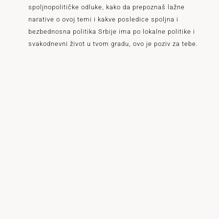
spoljnopolitičke odluke, kako da prepoznaš lažne
narative o ovoj temi i kakve posledice spoljna i
bezbednosna politika Srbije ima po lokalne politike i
svakodnevni život u tvom gradu, ovo je poziv za tebe.