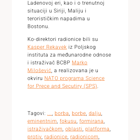
Ladenovoj eri, kao i o trenutnoj
situaciji u Siriji, Maliju i
terorističkim napadima u
Bostonu.
Ko-direktori radionice bili su
Kasper Rekavek
iz Poljskog
instituta za međunarodne odnose
i istraživač BCBP
Marko
Milošević
, a realizovana je u
okviru
NATO programa Science
for Prece and Secutiry (SPS)
.
Tagovi:
...
,
borba
,
borbe
,
dalju
,
eminentnim
,
fokusu
,
formirana
,
istraživačkom
,
oblasti
,
platforma
,
protiv
,
radionice
,
radionicom
,