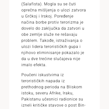
(Salafista). Mogla su se čuti
oprečna mišljenja o ulozi zatvora
u Grčkoj i Irskoj. Poređenje
načina borbe protiv terorizma je
dovelo do zaključka da zatvori u
obe zemlje služe ne rešavaju
problem. Takođe, istraživanja o
ulozi lidera terorističkih gupa i
njihovo eliminisanje pokazalo je
da u dve trećine slučajeva nije
imalo efekta.
Poučeni iskustvima iz
terorističkih napada iz
prethodnog perioda na Bliskom
istoku, severu Afrike, Iraku,
Pakistanu učesnici radionice su
izneli kritičke stavove o post Bin-