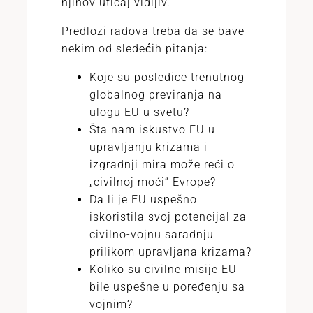
njihov uticaj vidljiv.
Predlozi radova treba da se bave
nekim od sledećih pitanja:
Koje su posledice trenutnog
globalnog previranja na
ulogu EU u svetu?
Šta nam iskustvo EU u
upravljanju krizama i
izgradnji mira može reći o
„civilnoj moći“ Evrope?
Da li je EU uspešno
iskoristila svoj potencijal za
civilno-vojnu saradnju
prilikom upravljana krizama?
Koliko su civilne misije EU
bile uspešne u poređenju sa
vojnim?