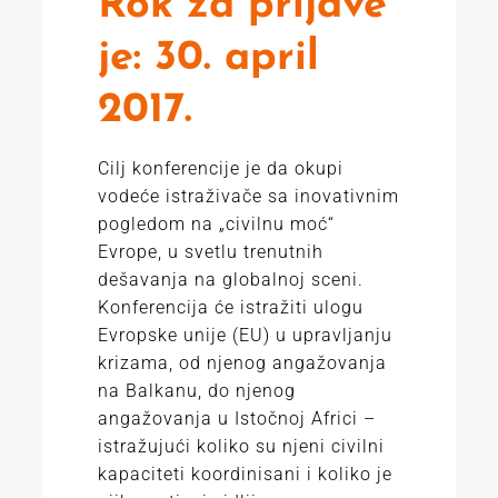
Rok za prijave
je: 30. april
2017.
Cilj konferencije je da okupi
vodeće istraživače sa inovativnim
pogledom na „civilnu moć“
Evrope, u svetlu trenutnih
dešavanja na globalnoj sceni.
Konferencija će istražiti ulogu
Evropske unije (EU) u upravljanju
krizama, od njenog angažovanja
na Balkanu, do njenog
angažovanja u Istočnoj Africi –
istražujući koliko su njeni civilni
kapaciteti koordinisani i koliko je