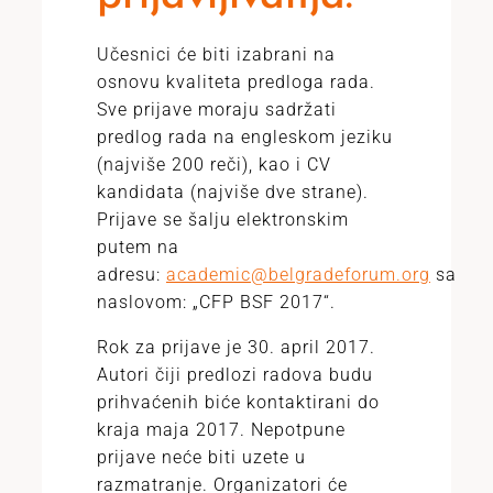
Učesnici će biti izabrani na
osnovu kvaliteta predloga rada.
Sve prijave moraju sadržati
predlog rada na engleskom jeziku
(najviše 200 reči), kao i CV
kandidata (najviše dve strane).
Prijave se šalju elektronskim
putem na
adresu:
academic@belgradeforum.org
sa
naslovom: „CFP BSF 2017“.
Rok za prijave je 30. april 2017.
Autori čiji predlozi radova budu
prihvaćenih biće kontaktirani do
kraja maja 2017. Nepotpune
prijave neće biti uzete u
razmatranje. Organizatori će