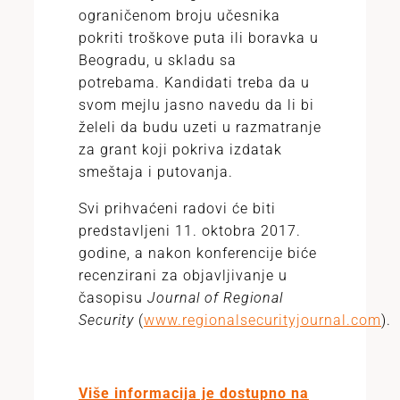
ograničenom broju učesnika
pokriti troškove puta ili boravka u
Beogradu, u skladu sa
potrebama. Kandidati treba da u
svom mejlu jasno navedu da li bi
želeli da budu uzeti u razmatranje
za grant koji pokriva izdatak
smeštaja i putovanja.
Svi prihvaćeni radovi će biti
predstavljeni 11. oktobra 2017.
godine, a nakon konferencije biće
recenzirani za objavljivanje u
časopisu
Journal of Regional
Security
(
www.regionalsecurityjournal.com
).
Više informacija je dostupno na