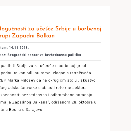
ogućnosti za učešće Srbije u borbenoj
rupi Zapadni Balkan
tum: 14.11.2013.
tor: Beogradski centar za bezbednosnu politiku
paciteti Srbije za za učešće u borbenoj grupi
padni Balkan billi su tema izlaganja istraživača
BP Marka Miloševića na okruglom stolu „Iskustvo
šegradske četvorke u oblasti reforme sektora
ezbednosti: bezbednosna i odbrambena saradnja
emalja Zapadnog Balkana", održanom 28. oktobra u
telu Bosna u Sarajevu.