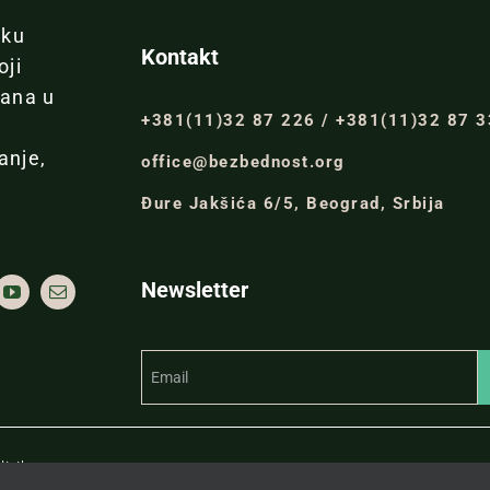
iku
Kontakt
oji
đana u
+381(11)32 87 226 / +381(11)32 87 
anje,
office@bezbednost.org
Đure Jakšića 6/5, Beograd, Srbija
Newsletter
itiku.