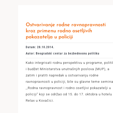
Ostvarivanje rodne ravnopravnosti
kroz primenu rodno osetljivih
pokazatelja u policiji
Datum: 28.10.2014.
Autor: Beogradski centar za bezbednosnu politiku
Kako integrisati rodnu perspektivu u programe, politi
i budžet Ministarstva unutrašnjih poslova (MUP), a
zatim i pratiti napredak u ostvarivanju rodne
ravnopravnosti u policiji, bile su glavne teme semin
,,Rodna ravnopravnost i rodno osetljivi pokazatelji u
policiji'' koji se održao od 15. do 17. oktobra u hotelu
Relax u Kovačici.