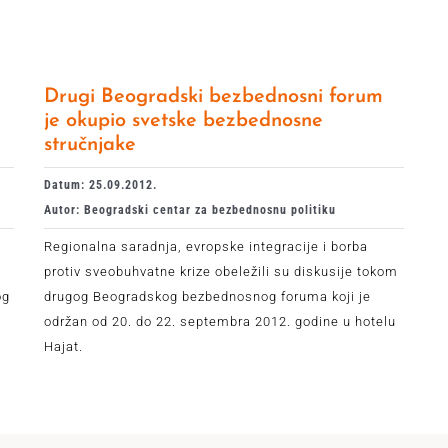
Drugi Beogradski bezbednosni forum
je okupio svetske bezbednosne
stručnjake
Datum: 25.09.2012.
Autor: Beogradski centar za bezbednosnu politiku
Regionalna saradnja, evropske integracije i borba
protiv sveobuhvatne krize obeležili su diskusije tokom
og
drugog Beogradskog bezbednosnog foruma koji je
održan od 20. do 22. septembra 2012. godine u hotelu
Hajat.