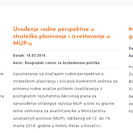
Uvođenje rodne perspektive u
M
strateško planiranje i izveštavanje u
g
MUP-u
Da
Datum: 18.03.2014.
Au
Autor: Beogradski centar za bezbednosnu politiku
Ka
ke
Upoznavanje sa značajem rodne perspektive u
Za
strateškom planiranju i sticanje konkretnih veština za
BC
primenu rodne analize prilikom izveštavanja o
Vi
ara
postignutim rezultatima Akcionog plana za
b
sprovođenje strategije razvoja MUP-a bile su glavne
z
teme seminara za analitičare/ke u Ministarstvu
ho
unutrašnjih poslova (MUP), održanog od 12. do 14.
marta 2014. godine u hotelu Relax u Kovačici.