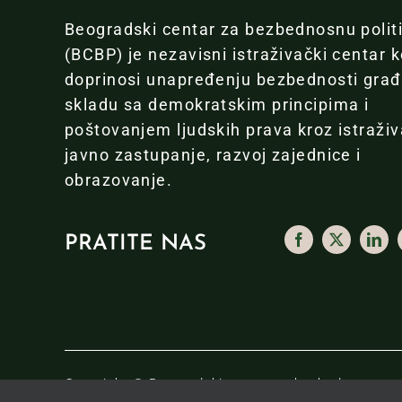
Beogradski centar za bezbednosnu polit
(BCBP) je nezavisni istraživački centar k
doprinosi unapređenju bezbednosti gra
skladu sa demokratskim principima i
poštovanjem ljudskih prava kroz istraživ
javno zastupanje, razvoj zajednice i
obrazovanje.
PRATITE NAS
Copyright © Beogradski centar za bezbednosnu pol