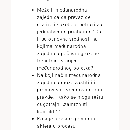
Može li međunarodna
zajednica da prevaziđe
razlike i sukobe u potrazi za
jedinstvenim pristupom? Da
li su osnovne vrednosti na
kojima međunarodna
zajednica počiva ugrožene
trenutnim stanjem
međunarodnog poretka?
Na koji način međunarodna
zajednica može zaštititi i
promovisati vrednosti mira i
pravde, i kako se mogu rešiti
dugotrajni „zamrznuti
konflikti“?
Koja je uloga regionalnih
aktera u procesu