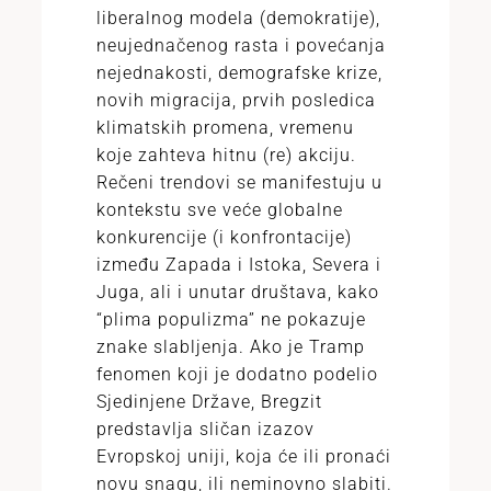
liberalnog modela (demokratije),
neujednačenog rasta i povećanja
nejednakosti, demografske krize,
novih migracija, prvih posledica
klimatskih promena, vremenu
koje zahteva hitnu (re) akciju.
Rečeni trendovi se manifestuju u
kontekstu sve veće globalne
konkurencije (i konfrontacije)
između Zapada i Istoka, Severa i
Juga, ali i unutar društava, kako
“plima populizma” ne pokazuje
znake slabljenja. Ako je Tramp
fenomen koji je dodatno podelio
Sjedinjene Države, Bregzit
predstavlja sličan izazov
Evropskoj uniji, koja će ili pronaći
novu snagu, ili neminovno slabiti.