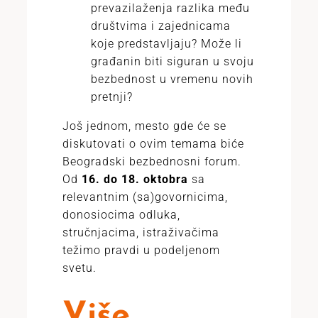
prevazilaženja razlika među
društvima i zajednicama
koje predstavljaju? Može li
građanin biti siguran u svoju
bezbednost u vremenu novih
pretnji?
Još jednom, mesto gde će se
diskutovati o ovim temama biće
Beogradski bezbednosni forum.
Od
16. do 18. oktobra
sa
relevantnim (sa)govornicima,
donosiocima odluka,
stručnjacima, istraživačima
težimo pravdi u podeljenom
svetu.
Više