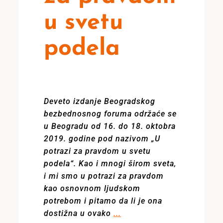
u svetu
podela
Deveto izdanje Beogradskog
bezbednosnog foruma održaće se
u Beogradu od 16. do 18. oktobra
2019. godine pod nazivom „U
potrazi za pravdom u svetu
podela“. Kao i mnogi širom sveta,
i mi smo u potrazi za pravdom
kao osnovnom ljudskom
potrebom i pitamo da li je ona
dostižna u ovako
...