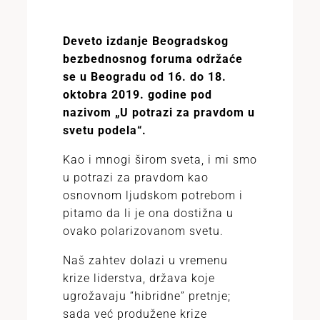
Deveto izdanje Beogradskog
bezbednosnog foruma održaće
se u Beogradu od 16. do 18.
oktobra 2019. godine pod
nazivom „U potrazi za pravdom u
svetu podela“.
Kao i mnogi širom sveta, i mi smo
u potrazi za pravdom kao
osnovnom ljudskom potrebom i
pitamo da li je ona dostižna u
ovako polarizovanom svetu.
Naš zahtev dolazi u vremenu
krize liderstva, država koje
ugrožavaju “hibridne” pretnje;
sada već produžene krize