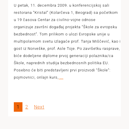
U petak, 11. decembra 2009. u konferencijskoj sali
restorana “Kristal” (Kolarčeva 1, Beograd) sa početkom
u 19 časova Centar za civilno-vojne odnose
organizuje završni događaj projekta “Škole za evropsku
bezbednost”. Tom prilikom o ulozi Evropske unije u
multipolarnom svetu izlagaće prof. Tanja Miščević, kao i
gost iz Norveške, prof. Asle Toje. Po završetku rasprave,
biće dodeljene diplome prvoj generaciji polaznika/ca
Škole, naprednih studija bezbednosnih politika EU.
Posebno će biti predstavljeni prvi proizvodi “Škole”:
pojmovnici, onlajn kurs,
...
1
2
Next