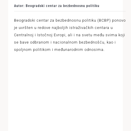
Autor: Beogradski centar za bezbednosnu politiku
Beogradski centar za bezbednosnu politiku (BCBP) ponovo
je uvršten u redove najboljih istraživačkih centara u
Centralnoj i Istočnoj Evropi, ali i na svetu među svima koji
se bave odbranom i nacionalnom bezbednošću, kao i
spoljnom politikom i međunarodnim odnosima.