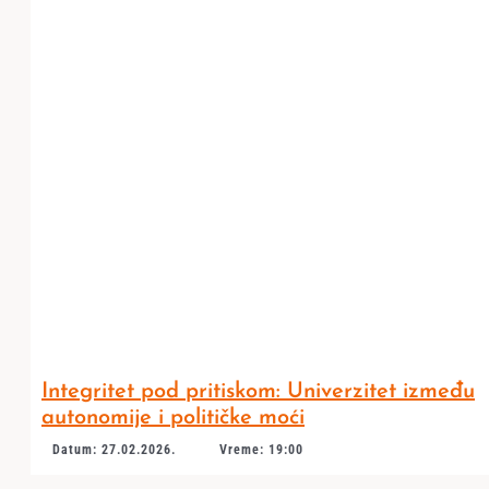
Integritet pod pritiskom: Univerzitet između
autonomije i političke moći
Datum: 27.02.2026.
Vreme: 19:00