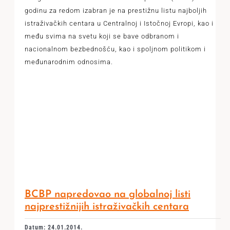
godinu za redom izabran je na prestižnu listu najboljih
istraživačkih centara u Centralnoj i Istočnoj Evropi, kao i
među svima na svetu koji se bave odbranom i
nacionalnom bezbednošću, kao i spoljnom politikom i
međunarodnim odnosima.
BCBP napredovao na globalnoj listi
najprestižnijih istraživačkih centara
Datum: 24.01.2014.