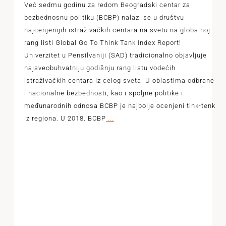
Već sedmu godinu za redom Beogradski centar za
bezbednosnu politiku (BCBP) nalazi se u društvu
najcenjenijih istraživačkih centara na svetu na globalnoj
rang listi Global Go To Think Tank Index Report!
Univerzitet u Pensilvaniji (SAD) tradicionalno objavljuje
najsveobuhvatniju godišnju rang listu vodećih
istraživačkih centara iz celog sveta. U oblastima odbrane
i nacionalne bezbednosti, kao i spoljne politike i
međunarodnih odnosa BCBP je najbolje ocenjeni tink-tenk
iz regiona. U 2018. BCBP
...