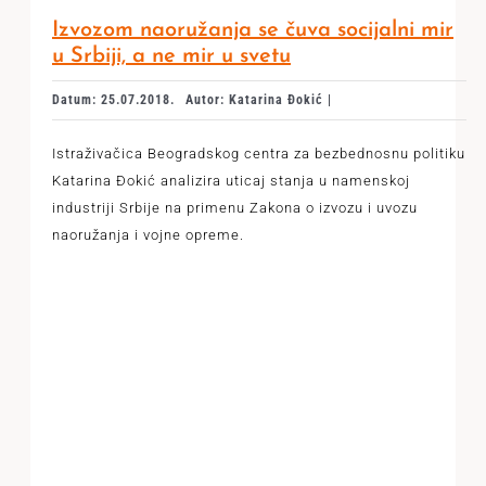
Izvozom naoružanja se čuva socijalni mir
u Srbiji, a ne mir u svetu
Datum: 25.07.2018.
Autor: Katarina Đokić |
Istraživačica Beogradskog centra za bezbednosnu politiku
Katarina Đokić analizira uticaj stanja u namenskoj
industriji Srbije na primenu Zakona o izvozu i uvozu
naoružanja i vojne opreme.