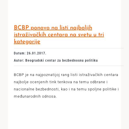
BCBP ponovo na listi najboljih
istraživačkih centara na svetu u tri
kategorije
Datum: 26.01.2017.
Autor: Beogradski centar za bezbednosnu politiku
BCBP je na najpoznatijoj rang listi istraživačkih centara
najbolje ocenjenih tink tenkova na temu odbrane i
nacionalne bezbednosti, kao i na temu spoljne politike i
međunarodnih odnosa.