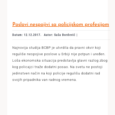
Poslovi nespojivi sa policijskom profesijom
Datum: 12.12.2017.
Autor: Saša Đorđević |
Najnovija studija BCBP je utvrdila da pravni okvir koji
reguliše nespojive poslove u Srbiji nije potpun i uređen.
Loša ekonomska situacija predstavlja glavni razlog zbog
kog policajci traže dodatni posao. Na svetu ne postoji
jedinstven način na koji policije regulišu dodatni rad
svojih pripadnika van radnog vremena.