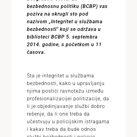
bezbednosnu politiku (BCBP) vas
poziva na okrugli sto pod
nazivom „Integritet u službama
bezbednostI" koji se održava u
biblioteci BCBP 5. septembra
2014. godine, s početkom u 11
časova.
Šta je integritet u službama
bezbednosti, kako u upravljanju
njima postići ravnotežu između
profesionalizacijei politizacije, da
li je objedinjavanje službi dobro
rešenje, da li one treba da
učestvuju u policijskim istragama
i kakav treba da bude odnos
službi bezbednosti i policije