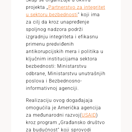
projekta „
Partnerstvo za integritet
u sektoru bezbednosti
“ koji ima
za cilj da kroz unapređenje
spoljnog nadzora podrži
izgradnju integriteta i efikasnu
primenu predviđenih
antikorupcijskih mera i politika u
ključnim institucijama sektora
bezbednosti: Ministarstvu
odbrane, Ministarstvu unutrašnjih
poslova i Bezbednosno-
informativnoj agenciji.
Realizaciju ovog događajaja
omogućila je Američka agencija
za međunarodni razvoj(
USAID
)
kroz program „Građansko društvo
za budućnost“ koji sprovodi