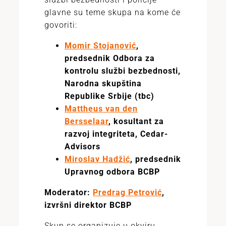
glavne su teme skupa na kome će
govoriti:
Momir Stojanović
,
predsednik Odbora za
kontrolu službi bezbednosti,
Narodna skupština
Republike Srbije (tbc)
Mattheus van den
Bersselaar
, kosultant za
razvoj integriteta, Cedar-
Advisors
Miroslav Hadžić
, predsednik
Upravnog odbora BCBP
Moderator:
Predrag Petrović
,
izvršni direktor BCBP
Skup se organizuje u okviru