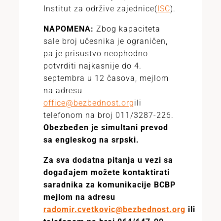
Institut za održive zajednice(
ISC
).
NAPOMENA:
Zbog kapaciteta
sale broj učesnika je ograničen,
pa je prisustvo neophodno
potvrditi najkasnije do 4.
septembra u 12 časova, mejlom
na adresu
office@bezbednost.org
ili
telefonom na broj 011/3287-226.
Obezbeđen je simultani prevod
sa engleskog na srpski.
Za sva dodatna pitanja u vezi sa
događajem možete kontaktirati
saradnika za komunikacije BCBP
mejlom na adresu
radomir.cvetkovic@bezbednost.org
ili