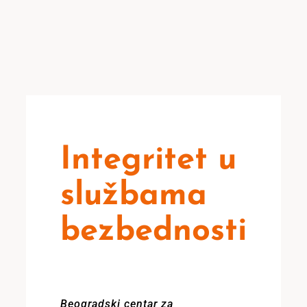
Integritet u
službama
bezbednosti
Beogradski centar za