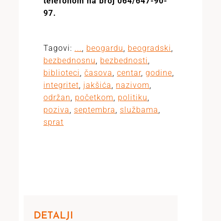
telefonom na broj 064/647-90-
97.
Tagovi:
...
,
beogardu
,
beogradski
,
bezbednosnu
,
bezbednosti
,
biblioteci
,
časova
,
centar
,
godine
,
integritet
,
jakšića
,
nazivom
,
održan
,
početkom
,
politiku
,
poziva
,
septembra
,
službama
,
sprat
DETALJI