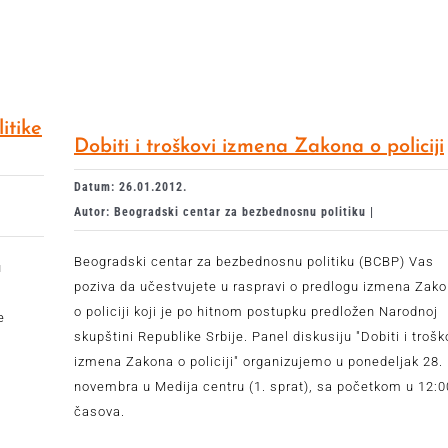
itike
Dobiti i troškovi izmena Zakona o policiji
Datum: 26.01.2012.
Autor: Beogradski centar za bezbednosnu politiku |
Beogradski centar za bezbednosnu politiku (BCBP) Vas
u
poziva da učestvujete u raspravi o predlogu izmena Zak
o policiji koji je po hitnom postupku predložen Narodnoj
e
skupštini Republike Srbije. Panel diskusiju "Dobiti i trošk
izmena Zakona o policiji" organizujemo u ponedeljak 28.
novembra u Medija centru (1. sprat), sa početkom u 12:0
časova.