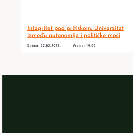
Integritet pod pritiskom: Univerzitet
između autonomije i političke moći
Datum: 27.02.2026.
Vreme: 19:00