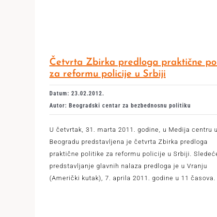
Četvrta Zbirka predloga praktične pol
za reformu policije u Srbiji
Datum: 23.02.2012.
Autor: Beogradski centar za bezbednosnu politiku
U četvrtak, 31. marta 2011. godine, u Medija centru 
Beogradu predstavljena je četvrta Zbirka predloga
praktične politike za reformu policije u Srbiji. Sledeć
predstavljanje glavnih nalaza predloga je u Vranju
(Američki kutak), 7. aprila 2011. godine u 11 časova.