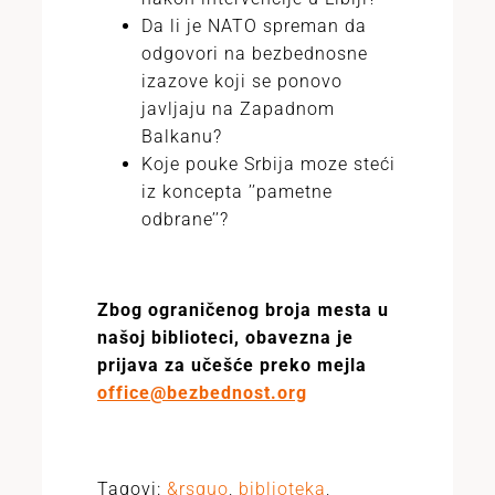
Da li je NATO spreman da
odgovori na bezbednosne
izazove koji se ponovo
javljaju na Zapadnom
Balkanu?
Koje pouke Srbija moze steći
iz koncepta ’’pametne
odbrane’’?
Zbog ograničenog broja mesta u
našoj biblioteci, obavezna je
prijava za učešće preko mejla
office@bezbednost.org
Tagovi:
&rsquo
,
biblioteka
,