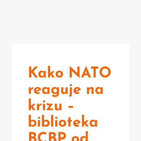
Kako NATO
reaguje na
krizu –
biblioteka
BCBP od