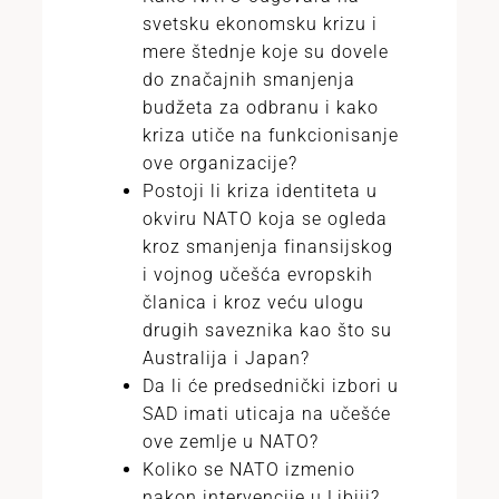
svetsku ekonomsku krizu i
mere štednje koje su dovele
do značajnih smanjenja
budžeta za odbranu i kako
kriza utiče na funkcionisanje
ove organizacije?
Postoji li kriza identiteta u
okviru NATO koja se ogleda
kroz smanjenja finansijskog
i vojnog učešća evropskih
članica i kroz veću ulogu
drugih saveznika kao što su
Australija i Japan?
Da li će predsednički izbori u
SAD imati uticaja na učešće
ove zemlje u NATO?
Koliko se NATO izmenio
nakon intervencije u Libiji?