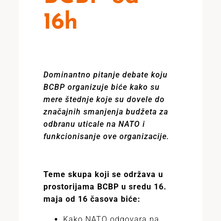
16h
Dominantno pitanje debate koju
BCBP organizuje biće kako su
mere štednje koje su dovele do
značajnih smanjenja budžeta za
odbranu uticale na NATO i
funkcionisanje ove organizacije.
Teme skupa koji se održava u
prostorijama BCBP u sredu 16.
maja od 16 časova biće:
Kako NATO odgovara na