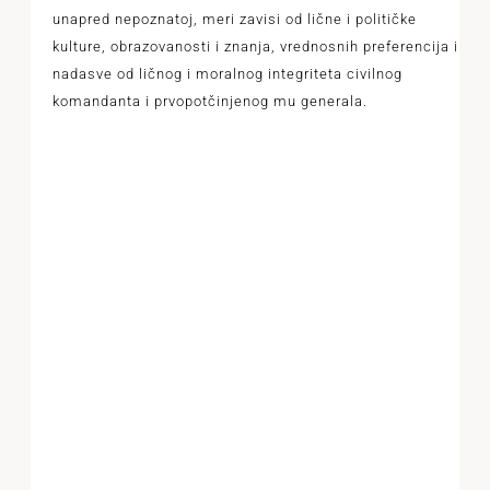
unapred nepoznatoj, meri zavisi od lične i političke
kulture, obrazovanosti i znanja, vrednosnih preferencija i
nadasve od ličnog i moralnog integriteta civilnog
komandanta i prvopotčinjenog mu generala.