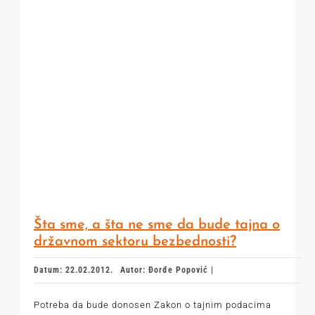
Šta sme, a šta ne sme da bude tajna o
državnom sektoru bezbednosti?
Datum: 22.02.2012.
Autor: Đorđe Popović |
Potreba da bude donosen Zakon o tajnim podacima