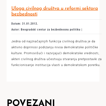
Uloga civilnog društva u reformi sektora
bezbednosti
Datum: 31.01.2012.
Autor: Beogradski centar za bezbednosnu politiku |
Jedna od najznačajnijih funkcija civilnog društva je da
aktivno doprinosi podizanju nivoa demokratske političke
kulture. Promovišući i razvijajući demokratske vrednosti,
akteri civilnog društva učestvuju stvaranju pretpostavki za
funkcionisanje institucija vlasti u demokratskom poretku.
POVEZANI