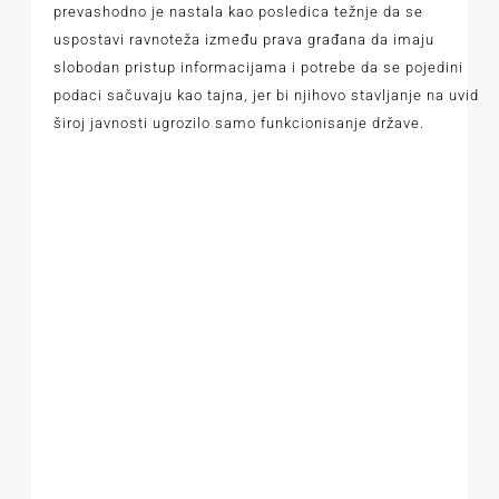
prevashodno je nastala kao posledica težnje da se
uspostavi ravnoteža između prava građana da imaju
slobodan pristup informacijama i potrebe da se pojedini
podaci sačuvaju kao tajna, jer bi njihovo stavljanje na uvid
široj javnosti ugrozilo samo funkcionisanje države.