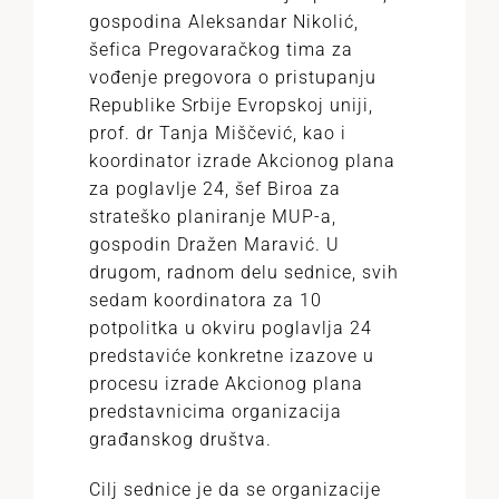
gospodina Aleksandar Nikolić,
šefica Pregovaračkog tima za
vođenje pregovora o pristupanju
Republike Srbije Evropskoj uniji,
prof. dr Tanja Miščević, kao i
koordinator izrade Akcionog plana
za poglavlje 24, šef Biroa za
strateško planiranje MUP-a,
gospodin Dražen Maravić. U
drugom, radnom delu sednice, svih
sedam koordinatora za 10
potpolitka u okviru poglavlja 24
predstaviće konkretne izazove u
procesu izrade Akcionog plana
predstavnicima organizacija
građanskog društva.
Cilj sednice je da se organizacije