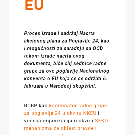
EU
Proces izrade i sadržaj Nacrta
akcionog plana za Poglavlje 24, kao
i mogućnosti za saradnju sa OCD
tokom izrade nacrta ovog
dokumenta, biće cilj sednice radne
grupe za ovo poglavlje Nacionalnog
konventa o EU koja će se održati 6.
februara u Narodnoj skupštini.
BCBP kao
koordinator radne grupe
za poglavlje 24 u okviru NKEU
i
vodeća organizacija u okviru
SEKO
mehanizma za oblast pravde i