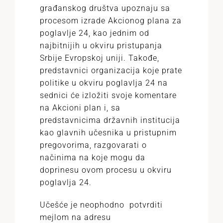
građanskog društva upoznaju sa
procesom izrade Akcionog plana za
poglavlje 24, kao jednim od
najbitnijih u okviru pristupanja
Srbije Evropskoj uniji. Takođe,
predstavnici organizacija koje prate
politike u okviru poglavlja 24 na
sednici će izložiti svoje komentare
na Akcioni plan i, sa
predstavnicima državnih institucija
kao glavnih učesnika u pristupnim
pregovorima, razgovarati o
načinima na koje mogu da
doprinesu ovom procesu u okviru
poglavlja 24.
Učešće je neophodno potvrditi
mejlom na adresu