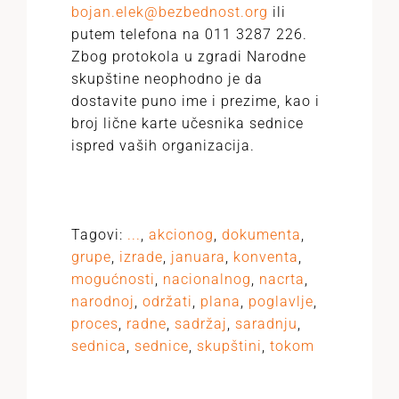
bojan.elek@bezbednost.org
ili
putem telefona na 011 3287 226.
Zbog protokola u zgradi Narodne
skupštine neophodno je da
dostavite puno ime i prezime, kao i
broj lične karte učesnika sednice
ispred vaših organizacija.
Tagovi:
...
,
akcionog
,
dokumenta
,
grupe
,
izrade
,
januara
,
konventa
,
mogućnosti
,
nacionalnog
,
nacrta
,
narodnoj
,
održati
,
plana
,
poglavlje
,
proces
,
radne
,
sadržaj
,
saradnju
,
sednica
,
sednice
,
skupštini
,
tokom