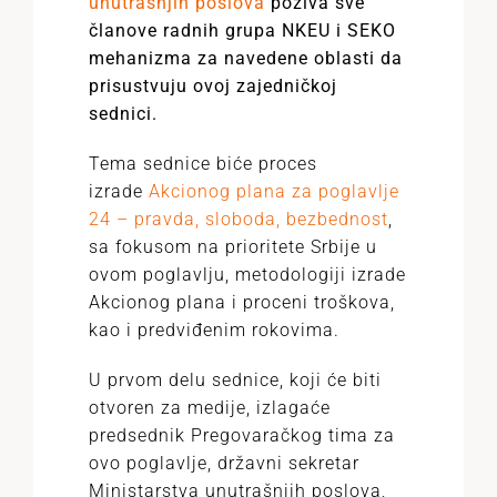
unutrašnjih poslova
poziva sve
članove radnih grupa NKEU i SEKO
mehanizma za navedene oblasti da
prisustvuju ovoj zajedničkoj
sednici.
Tema sednice biće proces
izrade
Akcionog plana za poglavlje
24 – pravda, sloboda, bezbednost
,
sa fokusom na prioritete Srbije u
ovom poglavlju, metodologiji izrade
Akcionog plana i proceni troškova,
kao i predviđenim rokovima.
U prvom delu sednice, koji će biti
otvoren za medije, izlagaće
predsednik Pregovaračkog tima za
ovo poglavlje, državni sekretar
Ministarstva unutrašnjih poslova,