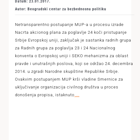
Datum: 23.01.2017.
Autor: Beogradski centar za bezbednosnu politiku
Netransparentno postupanje MUP-a u procesu izrade
Nacrta akcionog plana za poglavlje 24 koči pristupanje
Srbije Evropskoj uniji, zaključak je sastanka radnih grupa
za Radnih grupa za poglavlja 23 i 24 Nacionalnog
konventa o Evropskoj uniji i SEKO mehanizma za oblast
pravde i unutrašnjih poslova, koji se održao 24. decembra
2014. u zgradi Narodne skupštine Republike Srbije.
Ovakvim postupanjem MUP krši vladine Smernice za
uključivanje organizacija civilnog društva u proces
donošenja propisa, istaknuto
...