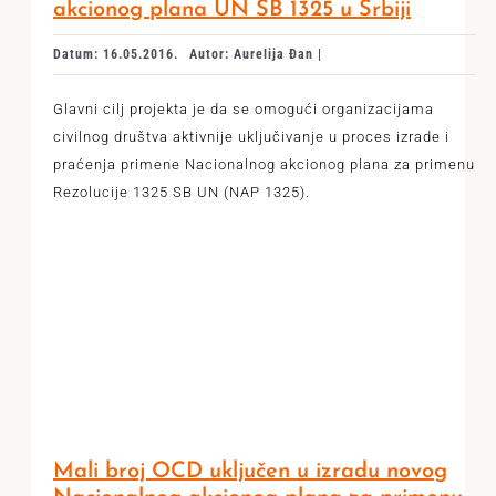
akcionog plana UN SB 1325 u Srbiji
Datum: 16.05.2016.
Autor: Aurelija Đan |
Glavni cilj projekta je da se omogući organizacijama
civilnog društva aktivnije uključivanje u proces izrade i
praćenja primene Nacionalnog akcionog plana za primenu
Rezolucije 1325 SB UN (NAP 1325).
Mali broj OCD uključen u izradu novog