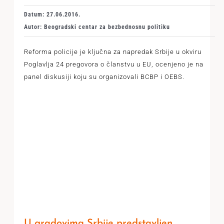
Datum: 27.06.2016.
Autor: Beogradski centar za bezbednosnu politiku
Reforma policije je ključna za napredak Srbije u okviru
Poglavlja 24 pregovora o članstvu u EU, ocenjeno je na
panel diskusiji koju su organizovali BCBP i OEBS.
U gradovima Srbije predstavljen