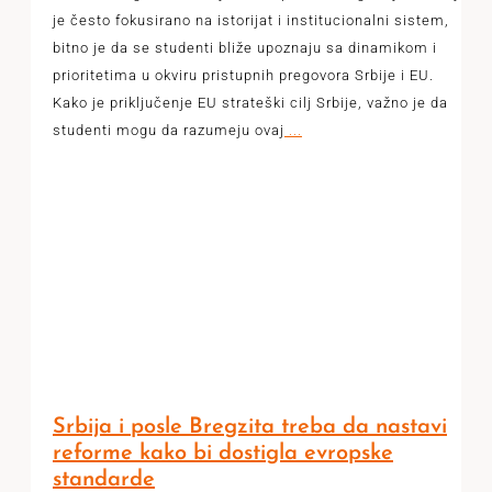
je često fokusirano na istorijat i institucionalni sistem,
bitno je da se studenti bliže upoznaju sa dinamikom i
prioritetima u okviru pristupnih pregovora Srbije i EU.
Kako je priključenje EU strateški cilj Srbije, važno je da
studenti mogu da razumeju ovaj
...
Srbija i posle Bregzita treba da nastavi
reforme kako bi dostigla evropske
standarde