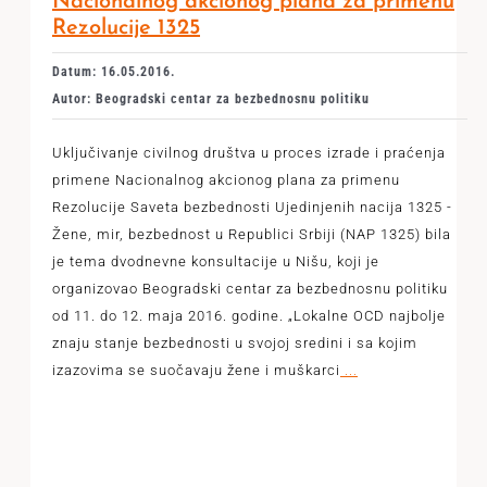
Nacionalnog akcionog plana za primenu
Rezolucije 1325
Datum: 16.05.2016.
Autor: Beogradski centar za bezbednosnu politiku
Uključivanje civilnog društva u proces izrade i praćenja
primene Nacionalnog akcionog plana za primenu
Rezolucije Saveta bezbednosti Ujedinjenih nacija 1325 -
Žene, mir, bezbednost u Republici Srbiji (NAP 1325) bila
je tema dvodnevne konsultacije u Nišu, koji je
organizovao Beogradski centar za bezbednosnu politiku
od 11. do 12. maja 2016. godine. „Lokalne OCD najbolje
znaju stanje bezbednosti u svojoj sredini i sa kojim
izazovima se suočavaju žene i muškarci
...