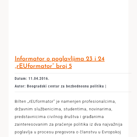
Informator o poglavljima 23 i 24
„rEUformator“ broj 5
Datum: 11.04.2016.
Autor: Beogradski centar za bezbednosnu politiku |
Bilten „rEUformator" je namenjen profesionalcima,
državnim službenicima, studentima, novi­narima,
predstavnicima civilnog društva i građanima
zainteresovanim za praćenje politika iz dva najvažnija
poglav­lja u procesu pregovora o članstvu u Evropskoj