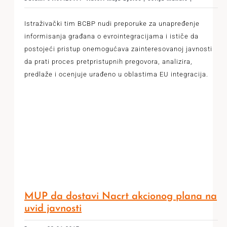
Istraživački tim BCBP nudi preporuke za unapređenje
informisanja građana o evrointegracijama i ističe da
postojeći pristup onemogućava zainteresovanoj javnosti
da prati proces pretpristupnih pregovora, analizira,
predlaže i ocenjuje urađeno u oblastima EU integracija.
MUP da dostavi Nacrt akcionog plana na
uvid javnosti