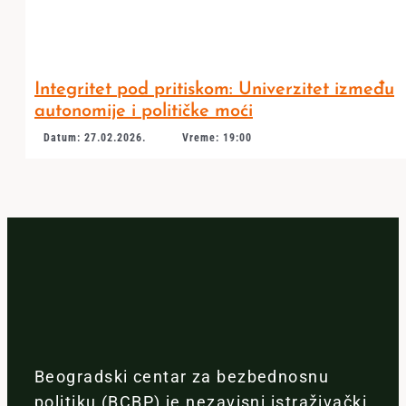
Integritet pod pritiskom: Univerzitet između
autonomije i političke moći
Datum: 27.02.2026.
Vreme: 19:00
Beogradski centar za bezbednosnu
politiku (BCBP) je nezavisni istraživački