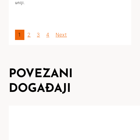
uniji.
1
2
3
4
Next
POVEZANI
DOGAĐAJI