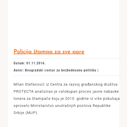
Policija štampa za sve pare
Datum: 01.11.2016.
Autor: Beogradski centar za bezbednosnu politiku |
Milan Stefanović iz Centra za razvoj građanskog društva
PROTECTA analizirao je celokupan proces javne nabavke
tonera za štampače koju je 2015. godine iz više pokušaja
sprovelo Ministarstvo unutrašnjih poslova Republike
Srbije (MUP).