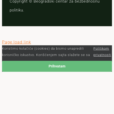
Copyright © Beogradski centar za bezbednosnu
politiku.
Page load link
Koristimo kolačiće (cookies) da bismo unapredili
Politikom
korisničko iskustvo. Korišćenjem sajta slažete se sa
privatnosti
Prihvatam