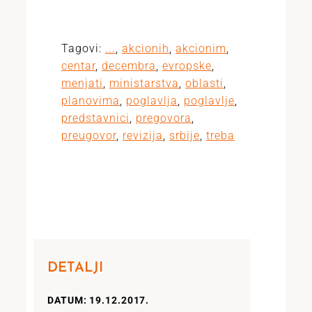
Tagovi:
...
,
akcionih
,
akcionim
,
centar
,
decembra
,
evropske
,
menjati
,
ministarstva
,
oblasti
,
planovima
,
poglavlja
,
poglavlje
,
predstavnici
,
pregovora
,
preugovor
,
revizija
,
srbije
,
treba
DETALJI
DATUM: 19.12.2017.