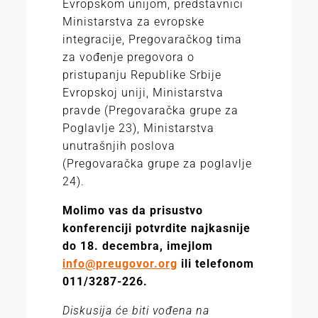
Evropskom unijom, predstavnici
Ministarstva za evropske
integracije, Pregovaračkog tima
za vođenje pregovora o
pristupanju Republike Srbije
Evropskoj uniji, Ministarstva
pravde (Pregovaračka grupe za
Poglavlje 23), Ministarstva
unutrašnjih poslova
(Pregovaračka grupe za poglavlje
24).
Molimo vas da prisustvo
konferenciji potvrdite najkasnije
do 18. decembra, imejlom
info@preugovor.org
ili telefonom
011/3287-226.
Diskusija će biti vođena na