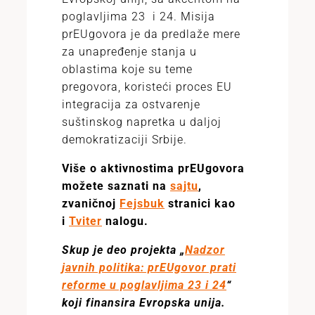
poglavljima 23 i 24. Misija
prEUgovora je da predlaže mere
za unapređenje stanja u
oblastima koje su teme
pregovora, koristeći proces EU
integracija za ostvarenje
suštinskog napretka u daljoj
demokratizaciji Srbije.
Više o aktivnostima prEUgovora
možete saznati na
sajtu
,
zvaničnoj
Fejsbuk
stranici kao
i
Tviter
nalogu.
Skup je deo projekta „
Nadzor
javnih politika: prEUgovor prati
reforme u poglavljima 23 i 24
“
koji finansira Evropska unija.