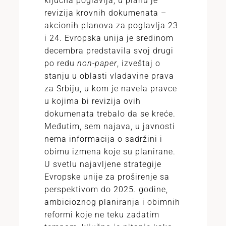
ključna poglavlja, u planu je
revizija krovnih dokumenata –
akcionih planova za poglavlja 23
i 24. Evropska unija je sredinom
decembra predstavila svoj drugi
po redu
non-paper
, izveštaj o
stanju u oblasti vladavine prava
za Srbiju, u kom je navela pravce
u kojima bi revizija ovih
dokumenata trebalo da se kreće.
Međutim, sem najava, u javnosti
nema informacija o sadržini i
obimu izmena koje su planirane.
U svetlu najavljene strategije
Evropske unije za proširenje sa
perspektivom do 2025. godine,
ambicioznog planiranja i obimnih
reformi koje ne teku zadatim