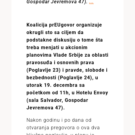
Gospodar Jevremova 47).
...
Koalicija prEUgovor organizuje
okrugli sto sa ciljem da
podstakne diskusiju o tome šta
treba menjati u akcionim
planovima Vlade Srbije za oblasti
pravosuđa i osnovnih prava
(Poglavlje 23) i pravde, slobode i
bezbednosti (Poglavlje 24), u
utorak 19. decembra sa
početkom od 11h, u Hotelu Envoy
(sala Salvador, Gospodar
Jevremova 47).
Nakon godinu i po dana od
otvaranja pregovora o ova dva