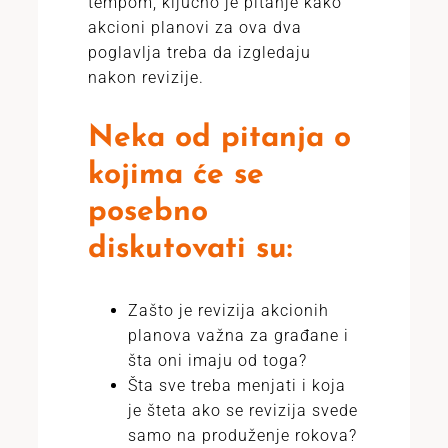
tempom, ključno je pitanje kako
akcioni planovi za ova dva
poglavlja treba da izgledaju
nakon revizije.
Neka od pitanja o
kojima će se
posebno
diskutovati su:
Zašto je revizija akcionih
planova važna za građane i
šta oni imaju od toga?
Šta sve treba menjati i koja
je šteta ako se revizija svede
samo na produženje rokova?