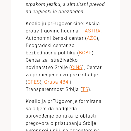
srpskom jeziku, a simultani prevod
na engleski je obezbeđen.
Koaliciju prEUgovor čine: Akcija
protiv trgovine ljudima –
ASTRA
,
Autonomni ženski centar (
AŽC
),
Beogradski centar za
bezbednosnu politiku (
BCBP
),
Centar za istraživačko
novinarstvo Srbije (
CINS
), Centar
za primenjene evropske studije
(
CPES
),
Grupa 484
i
Transparentnost Srbija (
TS
).
Koalicija prEUgovor je formirana
sa ciljem da nadgleda
sprovođenje politika iz oblasti
pregovora o pristupanju Srbije
Evropskoj uniji, sa akcentom na