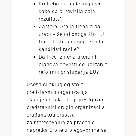
Ko treba da bude uključen i
kako da bi revizija dala
rezultate?
Zašto bi Srbija trebalo da
uradi više od onoga što EU
traži ili što su druge zemlje
kandidati radile?
Da li će izmena akcionih
planova dovesti do ubrzanja
reformi i pristupanja EU?
Učesnici okruglog stola:
predstavnici organizacija
okupljenih u koaliciji prEUgovor,
predstavnici drugih organizacija
građanskog društva
zainteresovanih za praćenje
napretka Srbije u pregovorima sa