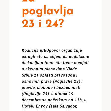
poglavlja
23 i 24?
Koalicija prEUgovor organizuje
okrugli sto sa ciljem da podstakne
diskusiju o tome šta treba menjati
u akcionim planovima Vlade
Srbije za oblasti pravosuđa i
osnovnih prava (Poglavlje 23) i
pravde, slobode i bezbednosti
(Poglavlje 24), u utorak 19.
decembra sa početkom od 11h, u
Hotelu Envoy (sala Salvador,