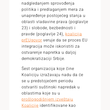
nadgledanjem sprovođenja
politika i predlaganjem mera za
unapređenje postojećeg stanja u
oblasti vladavine prava (poglavlje
23) i slobode, bezbednosti i
pravde (poglavlje 24),
koalicija
prEUgovor
veruje da se proces EU
integracija može iskoristiti za
ostvarenje napretka u daljoj
demokratizaciji Srbije.
Šest organizacija koje čine
Koaliciju izražavaju nadu da će
se u predstojećem periodu
ostvariti suštinski napredak u
oblastima koje su u
prošlogodišnjem izveštaju
Koalicije
identifikovane kao