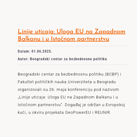
Linije uticaja: Uloga EU na Zapadnom
Balkanu i u Istočnom partnerstvu
Datum: 01.06.2025.
Autor: Beogradski centar za bezbednosnu politiku
Beogradski centar za bezbednosnu politiku (BCBP) i
Fakultet političkih nauka Univerziteta u Beogradu
organizovali su 26. maja konferenciju pod nazivom
„Linije uticaja: Uloga EU na Zapadnom Balkanu i u
Istočnom partnerstvu“. Događaj je održan u Evropskoj
kući, u okviru projekata GeoPowerEU i REUNIR.