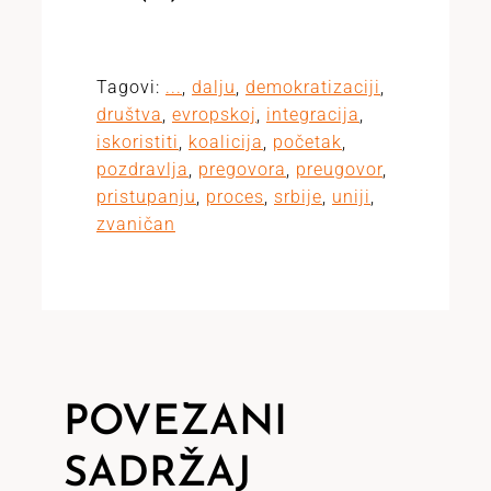
Tagovi:
...
,
dalju
,
demokratizaciji
,
društva
,
evropskoj
,
integracija
,
iskoristiti
,
koalicija
,
početak
,
pozdravlja
,
pregovora
,
preugovor
,
pristupanju
,
proces
,
srbije
,
uniji
,
zvaničan
POVEZANI
SADRŽAJ