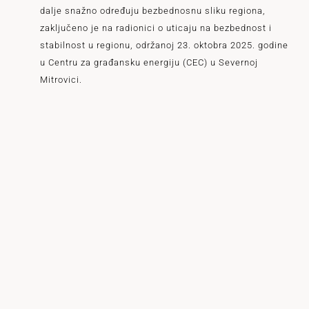
dalje snažno određuju bezbednosnu sliku regiona,
zaključeno je na radionici o uticaju na bezbednost i
stabilnost u regionu, održanoj 23. oktobra 2025. godine
u Centru za građansku energiju (CEC) u Severnoj
Mitrovici.