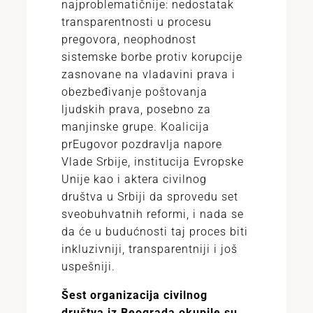
najproblematičnije: nedostatak
transparentnosti u procesu
pregovora, neophodnost
sistemske borbe protiv korupcije
zasnovane na vladavini prava i
obezbeđivanje poštovanja
ljudskih prava, posebno za
manjinske grupe. Koalicija
prEugovor pozdravlja napore
Vlade Srbije, institucija Evropske
Unije kao i aktera civilnog
društva u Srbiji da sprovedu set
sveobuhvatnih reformi, i nada se
da će u budućnosti taj proces biti
inkluzivniji, transparentniji i još
uspešniji.
Šest organizacija civilnog
društva iz Beograda okupile su