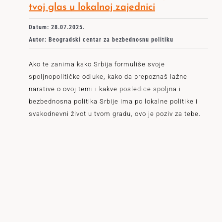
tvoj glas u lokalnoj zajednici
Datum: 28.07.2025.
Autor: Beogradski centar za bezbednosnu politiku
Ako te zanima kako Srbija formuliše svoje
spoljnopolitičke odluke, kako da prepoznaš lažne
narative o ovoj temi i kakve posledice spoljna i
bezbednosna politika Srbije ima po lokalne politike i
svakodnevni život u tvom gradu, ovo je poziv za tebe.