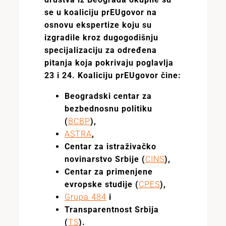
se u koaliciju prEUgovor na
osnovu ekspertize koju su
izgradile kroz dugogodišnju
specijalizaciju za određena
pitanja koja pokrivaju poglavlja
23 i 24.
Koaliciju prEUgovor
čine:
Beogradski centar za
bezbednosnu politiku
(
BCBP
),
ASTRA
,
Centar za istraživačko
novinarstvo Srbije (
CINS
),
Centar za primenjene
evropske studije (
CPES
),
Grupa 484
i
Transparentnost Srbija
(
TS
).