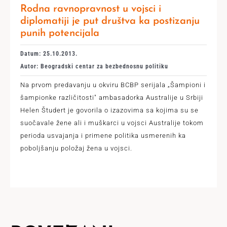
Rodna ravnopravnost u vojsci i
diplomatiji je put društva ka postizanju
punih potencijala
Datum: 25.10.2013.
Autor: Beogradski centar za bezbednosnu politiku
Na prvom predavanju u okviru BCBP serijala „Šampioni i
šampionke različitosti" ambasadorka Australije u Srbiji
Helen Študert je govorila o izazovima sa kojima su se
suočavale žene ali i muškarci u vojsci Australije tokom
perioda usvajanja i primene politika usmerenih ka
poboljšanju položaj žena u vojsci.