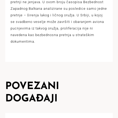
pretnji ne jenjava. U ovom broju časopisa Bezbednost
Zapadnog Balkana analizirane su posledice samo jedne
pretnje – širenja lakog i ličnog oružja. U Srbiji, u kojoj
se svadbeno veselje može završiti i obaranjem aviona
pucnjevima iz takvog oružja, proliferacija nije ni
navedena kao bezbednosna pretnja u strateškim
dokumentima.
POVEZANI
DOGAĐAJI