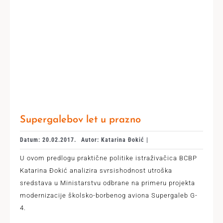
Supergalebov let u prazno
Datum: 20.02.2017.
Autor: Katarina Đokić |
U ovom predlogu praktične politike istraživačica BCBP
Katarina Đokić analizira svrsishodnost utroška
sredstava u Ministarstvu odbrane na primeru projekta
modernizacije školsko-borbenog aviona Supergaleb G-
4.