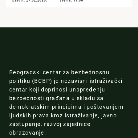
Datum: 27.02.2026.
Vreme: 19:00
Beogradski centar za bezbednosnu
politiku (BCBP) je nezavisni istraživački
centar koji doprinosi unapređenju
bezbednosti građana u skladu sa
demokratskim principima i poštovanjem
ljudskih prava kroz istraživanje, javno
zastupanje, razvoj zajednice i
obrazovanje.