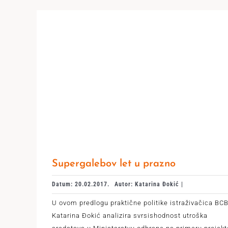
Supergalebov let u prazno
Datum: 20.02.2017.
Autor: Katarina Đokić |
U ovom predlogu praktične politike istraživačica BC
Katarina Đokić analizira svrsishodnost utroška