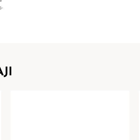
a
G-
JI