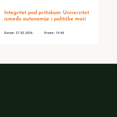
Integritet pod pritiskom: Univerzitet
između autonomije i političke moći
Datum: 27.02.2026.
Vreme: 19:00