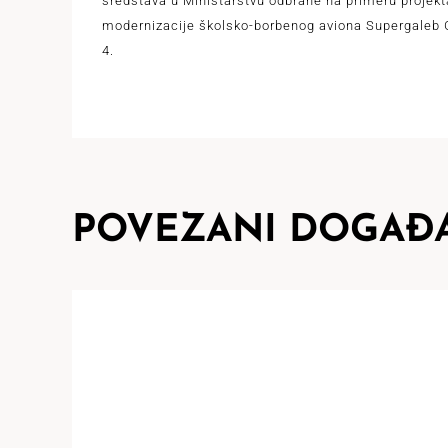
sredstava u Ministarstvu odbrane na primeru projekt
modernizacije školsko-borbenog aviona Supergaleb 
4.
POVEZANI DOGAĐA