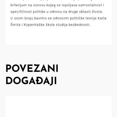
kriterijum na osnovu kojeg se ispoljava samostalnost i
specifičnost politike u odnosu na druge oblasti života.
U ovom broju bavimo se odnosom političke teorije Karla
Šmita i Kopenhaške škole studija bezbednosti.
POVEZANI
DOGAĐAJI