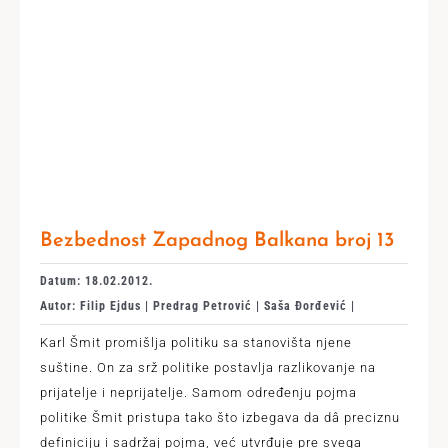
Bezbednost Zapadnog Balkana broj 13
Datum: 18.02.2012.
Autor: Filip Ejdus | Predrag Petrović | Saša Đorđević |
Karl Šmit promišlja politiku sa stanovišta njene
suštine. On za srž politike postavlja razlikovanje na
prijatelje i neprijatelje. Samom određenju pojma
politike Šmit pristupa tako što izbegava da dâ preciznu
definiciju i sadržaj pojma, već utvrđuje pre svega