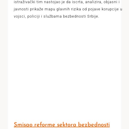
istraživački tim nastojao je da iscrta, analizira, objasni i
javnosti prikaže mapu glavnih rizika od pojave korupcije u
vojsci, policiji i službama bezbednosti Srbije.
Smisao reforme sektora bezbednosti