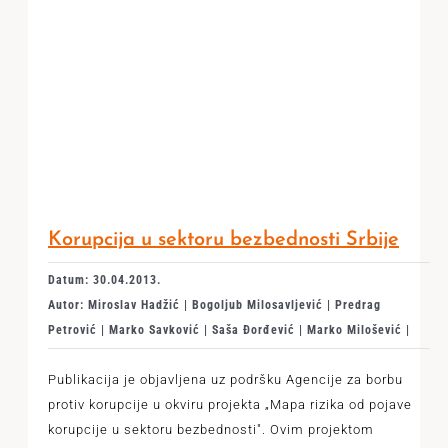
Korupcija u sektoru bezbednosti Srbije
Datum: 30.04.2013.
Autor: Miroslav Hadžić | Bogoljub Milosavljević | Predrag
Petrović | Marko Savković | Saša Đorđević | Marko Milošević |
Publikacija je objavljena uz podršku Agencije za borbu
protiv korupcije u okviru projekta „Mapa rizika od pojave
korupcije u sektoru bezbednosti". Ovim projektom