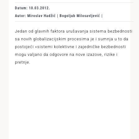
Datum: 10.03.2012.
Autor: Miroslav Hadžić | Bogoljub Milosavljević |
Jedan od glavnih faktora urušavanja sistema bezbednosti
sa novih globalizacijskim procesima je i sumnja u to da
postojeći «sistemi kolektivne i zajedničke bezbednosti
mogu valjano da odgovore na nove izazove, rizike i
pretnje.