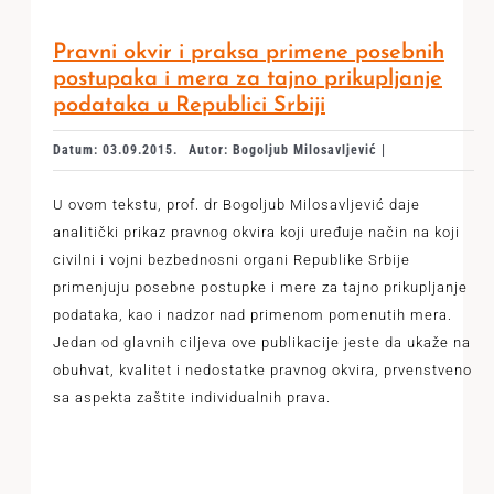
Pravni okvir i praksa primene posebnih
postupaka i mera za tajno prikupljanje
podataka u Republici Srbiji
Datum: 03.09.2015.
Autor: Bogoljub Milosavljević |
U ovom tekstu, prof. dr Bogoljub Milosavljević daje
analitički prikaz pravnog okvira koji uređuje način na koji
civilni i vojni bezbednosni organi Republike Srbije
primenjuju posebne postupke i mere za tajno prikupljanje
podataka, kao i nadzor nad primenom pomenutih mera.
Jedan od glavnih ciljeva ove publikacije jeste da ukaže na
obuhvat, kvalitet i nedostatke pravnog okvira, prvenstveno
sa aspekta zaštite individualnih prava.