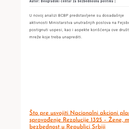
Autor: Beogradski centar za bezbednosnu politiku |
U novoj analizi BCBP predstavljene su dosadašnje
aktivnosti Ministarstva unutrašnjih poslova na Fejsb
postignuti uspesi, kao i aspekte korišćenja ove druš
mreže koje treba unaprediti.
Što pre usvojiti Nacionalni akcioni pl
sprovođenje Rezolucije 1325 – Žene, mi
bezbednost u Republici Srbiji