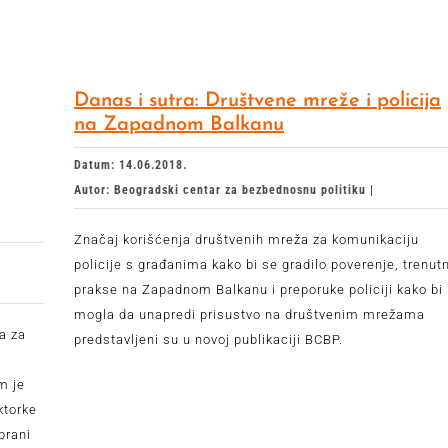
Danas i sutra: Društvene mreže i policija
na Zapadnom Balkanu
Datum: 14.06.2018.
Autor: Beogradski centar za bezbednosnu politiku |
Značaj korišćenja društvenih mreža za komunikaciju
policije s građanima kako bi se gradilo poverenje, trenut
prakse na Zapadnom Balkanu i preporuke policiji kako bi
mogla da unapredi prisustvo na društvenim mrežama
a za
predstavljeni su u novoj publikaciji BCBP.
m je
ktorke
brani