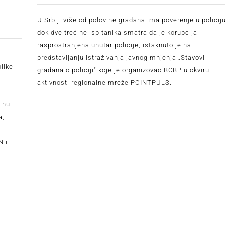
U Srbiji više od polovine građana ima poverenje u policiju
dok dve trećine ispitanika smatra da je korupcija
rasprostranjena unutar policije, istaknuto je na
predstavljanju istraživanja javnog mnjenja „Stavovi
like
građana o policiji" koje je organizovao BCBP u okviru
aktivnosti regionalne mreže POINTPULS.
dinu
a,
N i