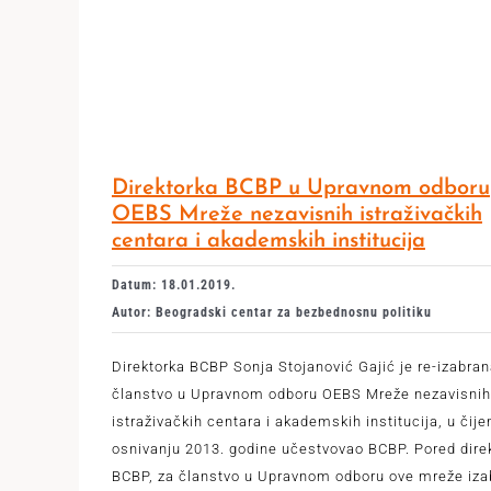
Direktorka BCBP u Upravnom odboru
OEBS Mreže nezavisnih istraživačkih
centara i akademskih institucija
Datum: 18.01.2019.
Autor: Beogradski centar za bezbednosnu politiku
Direktorka BCBP Sonja Stojanović Gajić je re-izabran
članstvo u Upravnom odboru OEBS Mreže nezavisnih
istraživačkih centara i akademskih institucija, u čije
osnivanju 2013. godine učestvovao BCBP. Pored dire
BCBP, za članstvo u Upravnom odboru ove mreže iza