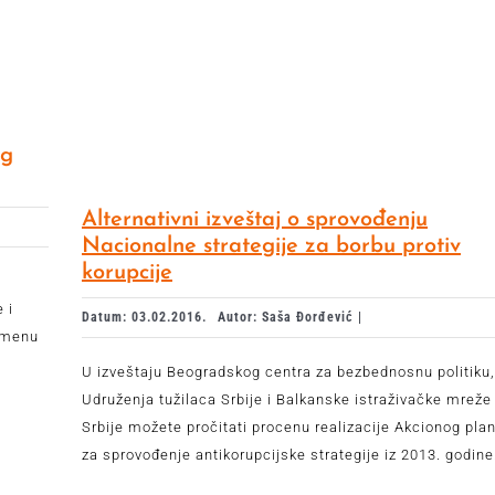
og
Alternativni izveštaj o sprovođenju
Nacionalne strategije za borbu protiv
korupcije
 i
Datum: 03.02.2016.
Autor: Saša Đorđević |
imenu
U izveštaju Beogradskog centra za bezbednosnu politiku,
Udruženja tužilaca Srbije i Balkanske istraživačke mreže
Srbije možete pročitati procenu realizacije Akcionog pla
za sprovođenje antikorupcijske strategije iz 2013. godine