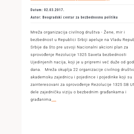
Datum: 02.03.2017.
Autor: Beogradski centar za bezbednosnu politiku
Mreža organizacija civilnog društva - Žene, mir i
bezbednost u Republici Srbiji apeluje na Vladu Repub
Srbije da što pre usvoji Nacionalni akcioni plan za
sprovođenje Rezolucije 1325 Saveta bezbednosti
Ujedinjenih nacija, koji je u pripremi već duže od go
dana. Mreža okuplja 22 organizacije civilnog društv
akademsku zajednicu i pojedince i pojedinke koji su
zainteresovani za sprovođenje Rezolucije 1325 SB U
dele zajedničku viziju o bezbednim građankama i
građanima
...