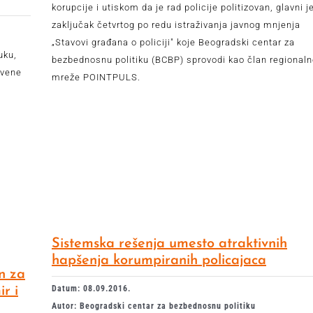
korupcije i utiskom da je rad policije politizovan, glavni j
zaključak četvrtog po redu istraživanja javnog mnjenja
„Stavovi građana o policiji" koje Beogradski centar za
uku,
bezbednosnu politiku (BCBP) sprovodi kao član regional
tvene
mreže POINTPULS.
Sistemska rešenja umesto atraktivnih
hapšenja korumpiranih policajaca
an za
Datum: 08.09.2016.
r i
Autor: Beogradski centar za bezbednosnu politiku