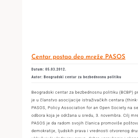
Centar postao deo mreže PASOS
Datum: 05.03.2012.
Autor: Beogradski centar za bezbednosnu politiku
Beogradski centar za bezbednosnu politiku (BCBP) p
je u članstvo asocijacije istraživačkih centara (think
PASOS, Policy Association for an Open Society na s
odbora koja je održana u sredu, 3. novembra. Cilj mr
PASOS je da radom svojih članica promoviše poštov
demokratije, ljudskih prava i vrednosti otvorenog dru