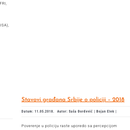
FRI,
USA),
Stavovi građana Srbije o policiji – 2018
Datum: 11.05.2018.
Autor: Saša Đorđević | Bojan Elek |
Poverenje u policiju raste uporedo sa percepcijom