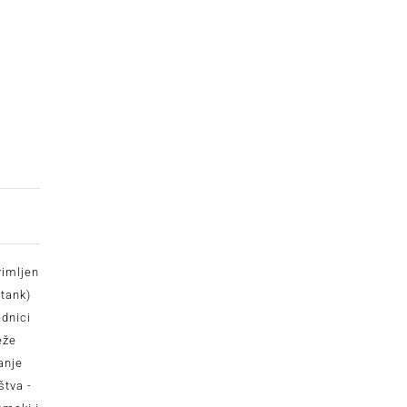
rimljen
-tank)
ednici
eže
anje
štva -