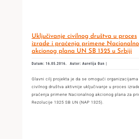
Uključivanje civilnog društva u proces
izrade i praćenja primene Nacionaln
akcionog plana UN SB 1325 u Srbiji
Datum: 16.05.2016.
Autor: Aurelija Đan |
Glavni cilj projekta je da se omogući organizacijama
civilnog društva aktivnije uključivanje u proces izrade
praćenja primene Nacionalnog akcionog plana za pr
Rezolucije 1325 SB UN (NAP 1325).