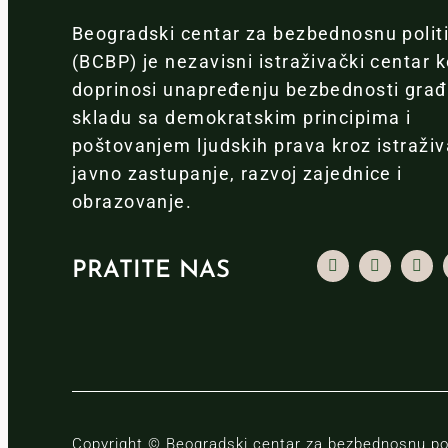
Beogradski centar za bezbednosnu polit
(BCBP) je nezavisni istraživački centar k
doprinosi unapređenju bezbednosti gra
skladu sa demokratskim principima i
poštovanjem ljudskih prava kroz istraživ
javno zastupanje, razvoj zajednice i
obrazovanje.
PRATITE NAS
Copyright © Beogradski centar za bezbednosnu pol