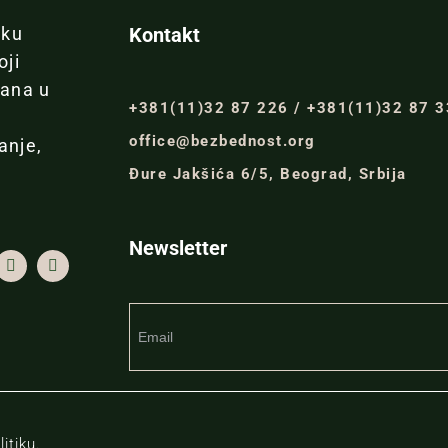
iku
Kontakt
oji
đana u
+381(11)32 87 226 / +381(11)32 87 
office@bezbednost.org
anje,
Đure Jakšića 6/5, Beograd, Srbija
Newsletter
itiku.