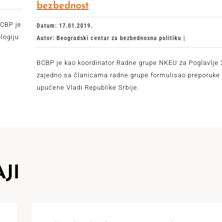
bezbednost
BCBP je
Datum: 17.01.2019.
logiju
Autor: Beogradski centar za bezbednosnu politiku |
BCBP je kao koordinator Radne grupe NKEU za Poglavlje 
zajedno sa članicama radne grupe formulisao preporuke
upućene Vladi Republike Srbije.
JI