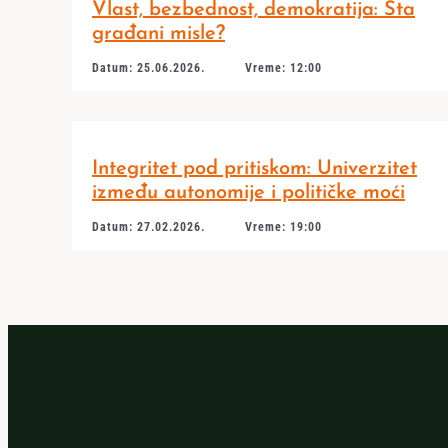
Vlast, bezbednost, demokratija: Šta
građani misle?
Datum: 25.06.2026.
Vreme: 12:00
Integritet pod pritiskom: Univerzitet
između autonomije i političke moći
Datum: 27.02.2026.
Vreme: 19:00