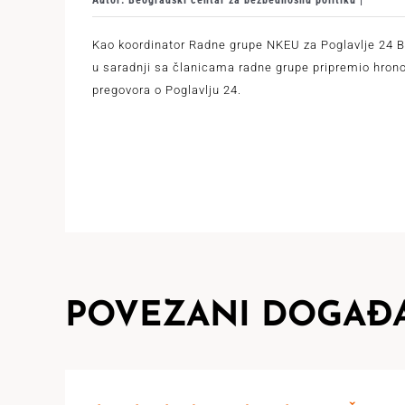
Kao koordinator Radne grupe NKEU za Poglavlje 24 
u saradnji sa članicama radne grupe pripremio hrono
pregovora o Poglavlju 24.
POVEZANI DOGAĐA