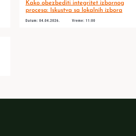
Kako obezbediti integritet izbornog
procesa: Iskustva sa lokalnih izbora
Datum: 04.04.2026.
Vreme: 11:00