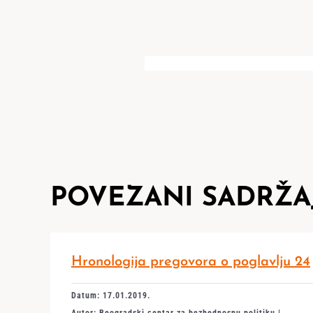
POVEZANI SADRŽA
Hronologija pregovora o poglavlju 24
Datum: 17.01.2019.
Autor: Beogradski centar za bezbednosnu politiku |