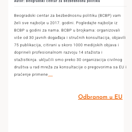
Autor: Beogradski centar za bezbednosnu politiku
Beogradski centar za bezbednosnu politiku (BCBP) vam
želi sve najbolje u 2017. godini. Pogledajte najbolje iz
BCBP u godini za nama. BCBP u brojkama: organizovali
više od 30 javnih događaja i stručnih konsultacija, objavili
75 publikacija, citirani u skoro 1000 medijskih objava i
doprineli profesionalnom razvoju 14 stažista i
stažistkinja. uključili smo preko 30 organizacija civilnog
društva u rad mreža za konsultacije o pregovorima sa EU i
praćenje primene
...
Odbranom u EU