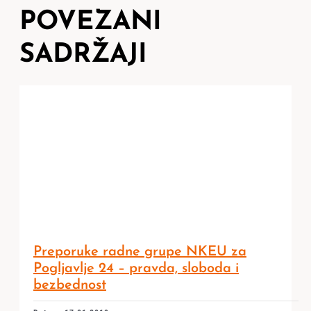
POVEZANI
SADRŽAJI
Preporuke radne grupe NKEU za
Pogljavlje 24 – pravda, sloboda i
bezbednost