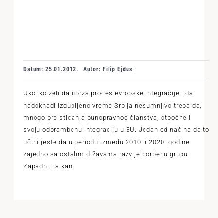
Datum: 25.01.2012.
Autor: Filip Ejdus |
Ukoliko želi da ubrza proces evropske integracije i da
nadoknadi izgubljeno vreme Srbija nesumnjivo treba da,
mnogo pre sticanja punopravnog članstva, otpočne i
svoju odbrambenu integraciju u EU. Jedan od načina da to
učini jeste da u periodu između 2010. i 2020. godine
zajedno sa ostalim državama razvije borbenu grupu
Zapadni Balkan.