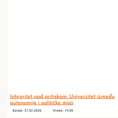
Integritet pod pritiskom: Univerzitet između
autonomije i političke moći
Datum: 27.02.2026.
Vreme: 19:00