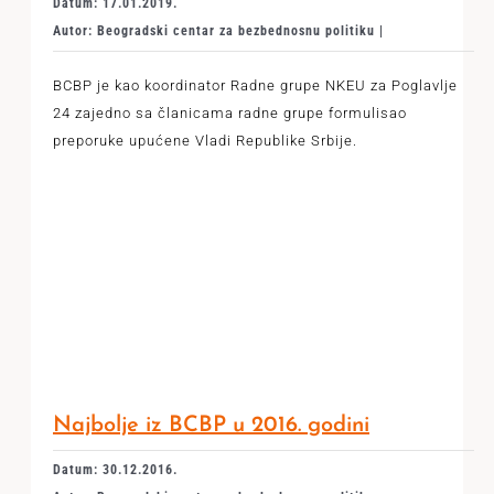
Datum: 17.01.2019.
Autor: Beogradski centar za bezbednosnu politiku |
BCBP je kao koordinator Radne grupe NKEU za Poglavlje
24 zajedno sa članicama radne grupe formulisao
preporuke upućene Vladi Republike Srbije.
Najbolje iz BCBP u 2016. godini
Datum: 30.12.2016.