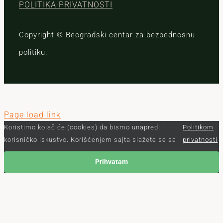
POLITIKA PRIVATNOSTI
Copyright © Beogradski centar za bezbednosnu
politiku.
Page load link
Koristimo kolačiće (cookies) da bismo unapredili
Politikom
korisničko iskustvo. Korišćenjem sajta slažete se sa
privatnosti
Prihvatam