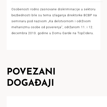
Osobenosti rodno zasnovane diskriminacije u sektoru
bezbednosti bile su tema izlaganja direktorke BCBP na
seminaru pod nazivom „Ka delotvornom i održivom
mehanizmu osobe od poverenja", održanom 11. i 12.
decembra 2013. godine u Domu Garde na Topčideru.
POVEZANI
DOGAĐAJI