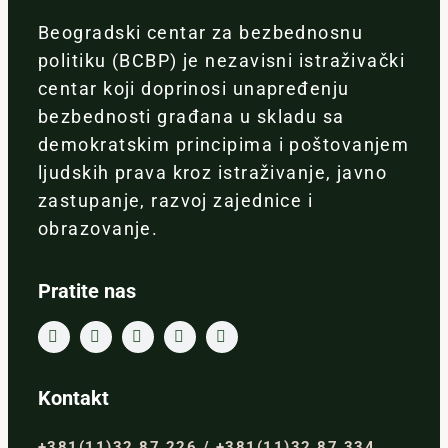
Beogradski centar za bezbednosnu
politiku (BCBP) je nezavisni istraživački
centar koji doprinosi unapređenju
bezbednosti građana u skladu sa
demokratskim principima i poštovanjem
ljudskih prava kroz istraživanje, javno
zastupanje, razvoj zajednice i
obrazovanje.
Pratite nas
Kontakt
+381(11)32 87 226 / +381(11)32 87 334