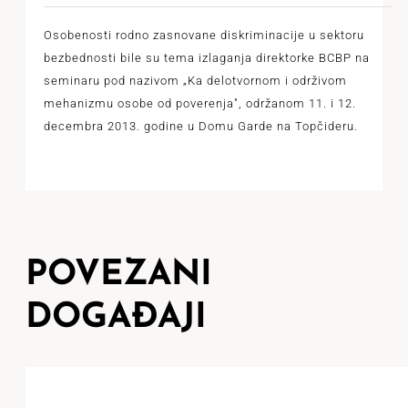
Osobenosti rodno zasnovane diskriminacije u sektoru
bezbednosti bile su tema izlaganja direktorke BCBP na
seminaru pod nazivom „Ka delotvornom i održivom
mehanizmu osobe od poverenja", održanom 11. i 12.
decembra 2013. godine u Domu Garde na Topčideru.
POVEZANI
DOGAĐAJI