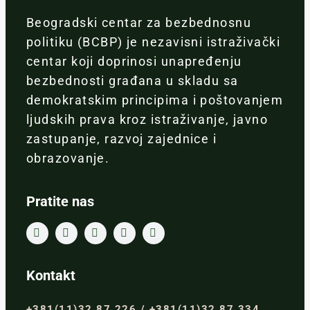
Beogradski centar za bezbednosnu
politiku (BCBP) je nezavisni istraživački
centar koji doprinosi unapređenju
bezbednosti građana u skladu sa
demokratskim principima i poštovanjem
ljudskih prava kroz istraživanje, javno
zastupanje, razvoj zajednice i
obrazovanje.
Pratite nas
Kontakt
+381(11)32 87 226 / +381(11)32 87 334