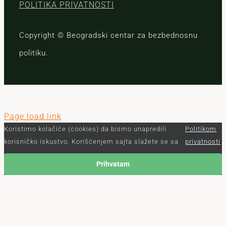
POLITIKA PRIVATNOSTI
Copyright © Beogradski centar za bezbednosnu
politiku.
Page load link
Koristimo kolačiće (cookies) da bismo unapredili
Politikom
korisničko iskustvo. Korišćenjem sajta slažete se sa
privatnosti
Prihvatam