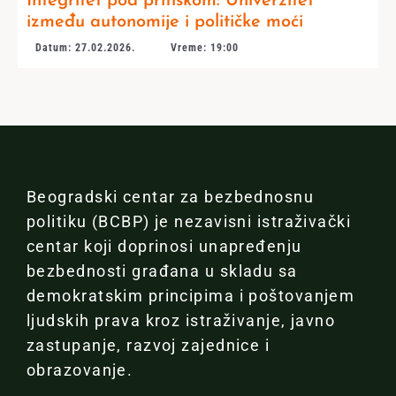
Integritet pod pritiskom: Univerzitet
između autonomije i političke moći
Datum: 27.02.2026.
Vreme: 19:00
Beogradski centar za bezbednosnu
politiku (BCBP) je nezavisni istraživački
centar koji doprinosi unapređenju
bezbednosti građana u skladu sa
demokratskim principima i poštovanjem
ljudskih prava kroz istraživanje, javno
zastupanje, razvoj zajednice i
obrazovanje.