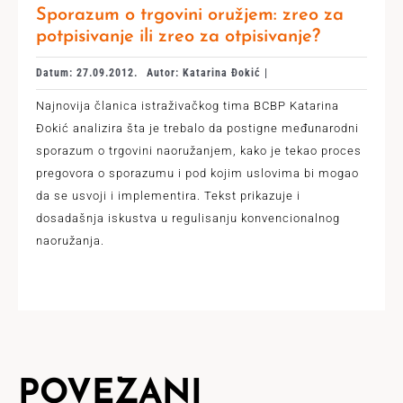
Sporazum o trgovini oružjem: zreo za
potpisivanje ili zreo za otpisivanje?
Datum: 27.09.2012.
Autor: Katarina Đokić |
Najnovija članica istraživačkog tima BCBP Katarina
Đokić analizira šta je trebalo da postigne međunarodni
sporazum o trgovini naoružanjem, kako je tekao proces
pregovora o sporazumu i pod kojim uslovima bi mogao
da se usvoji i implementira. Tekst prikazuje i
dosadašnja iskustva u regulisanju konvencionalnog
naoružanja.
POVEZANI