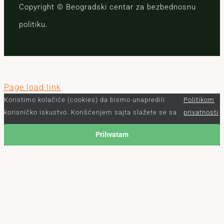
Copyright © Beogradski centar za bezbednosnu
politiku.
Page load link
Koristimo kolačiće (cookies) da bismo unapredili
Politikom
korisničko iskustvo. Korišćenjem sajta slažete se sa
privatnosti
Prihvatam