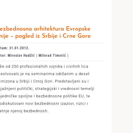
ezbednosna arhitektura Evropske
nije – pogled iz Srbije i Crne Gore
tum: 31.01.2012.
tor: Miroslav Hadžić | Milorad Timotić |
še od 250 profesionalnih vojnika i civilnih lica
čestvovalo je na seminarima održanim u deset
rnizona u Srbiji i Crnoj Gori. Predstavljeni su i
jašnjeni politički, strategijski i vrednosni temelji
jedničke spoljne i bezbednosne politike EU, te
odiskutovani novi bezbednosni izazovi, rizici i
etnje njenoj bezbednosti.