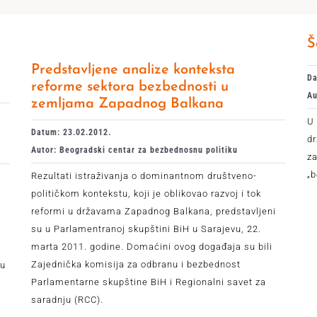
Š
Predstavljene analize konteksta
Da
reforme sektora bezbednosti u
Au
zemljama Zapadnog Balkana
U 
Datum: 23.02.2012.
d
Autor: Beogradski centar za bezbednosnu politiku
za
„b
Rezultati istraživanja o dominantnom društveno-
političkom kontekstu, koji je oblikovao razvoj i tok
reformi u državama Zapadnog Balkana, predstavljeni
su u Parlamentranoj skupštini BiH u Sarajevu, 22.
marta 2011. godine. Domaćini ovog događaja su bili
Zajednička komisija za odbranu i bezbednost
 u
Parlamentarne skupštine BiH i Regionalni savet za
saradnju (RCC).