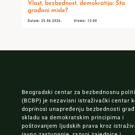
Vlast, bezbednost, demokratija: Šta
građani misle?
Datum: 25.06.2026.
Vreme: 12:00
Beogradski centar za bezbednosnu polit
(BCBP) je nezavisni istraživački centar k
doprinosi unapređenju bezbednosti gra
skladu sa demokratskim principima i
poštovanjem ljudskih prava kroz istraživ
javno zastupanje, razvoj zajednice i