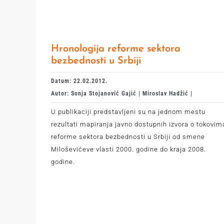
Hronologija reforme sektora
bezbednosti u Srbiji
Datum: 22.02.2012.
Autor: Sonja Stojanović Gajić | Miroslav Hadžić |
U publikaciji predstavljeni su na jednom mestu
rezultati mapiranja javno dostupnih izvora o tokovim
reforme sektora bezbednosti u Srbiji od smene
Miloševićeve vlasti 2000. godine do kraja 2008.
godine.