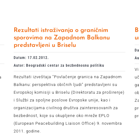
Rezultati istraživanja o graničnim
B
sporovima na Zapadnom Balkanu
u
predstavljeni u Briselu
Da
Datum: 17.02.2012.
Au
Autor: Beogradski centar za bezbednosnu politiku
Vi
Rezultati izveštaja "Povlačenje granica na Zapadnom
a
u
Balkanu: perspektiva običnih ljudi" predstavljeni su
ga
Evropskoj komisiji u Briselu (Direktoratu za proširenje)
ob
i Službi za spoljne poslove Evropske unije, kao i
Za
organizacijama civilnog društva zainteresovanih za
pr
bezbednost, koje su okupljene oko mreže EPLO
pr
(European Peacebuilding Liaison Office) 9. novembra
2011. godine.