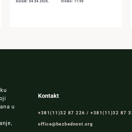
Datum: 04.04.2026.
Vreme: 11:00
iku
Kontakt
oji
đana u
+381(11)32 87 226 / +381(11)32 87 
anje,
office@bezbednost.org