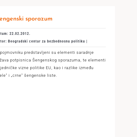
engenski sporazum
tum: 22.02.2012.
tor: Beogradski centar za bezbednosnu politiku |
pojmovniku predstavljeni su elementi saradnje
ržava potpisnica Šengenskog sporazuma, te elementi
jedničke vizne politike EU, kao i razlike između
ele" i „crne" šengenske liste.