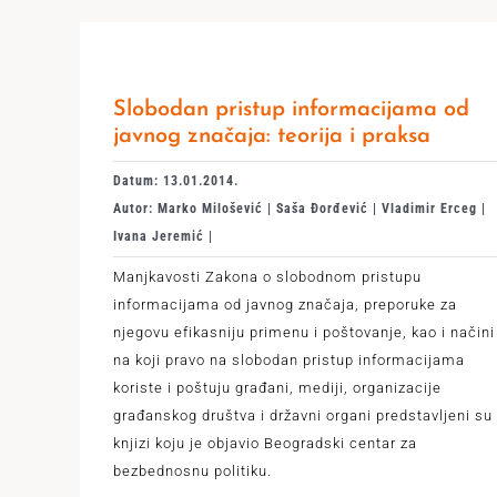
Slobodan pristup informacijama od
javnog značaja: teorija i praksa
Datum: 13.01.2014.
Autor: Marko Milošević | Saša Đorđević | Vladimir Erceg |
Ivana Jeremić |
Manjkavosti Zakona o slobodnom pristupu
informacijama od javnog značaja, preporuke za
njegovu efikasniju primenu i poštovanje, kao i načini
na koji pravo na slobodan pristup informacijama
koriste i poštuju građani, mediji, organizacije
građanskog društva i državni organi predstavljeni su
knjizi koju je objavio Beogradski centar za
bezbednosnu politiku.