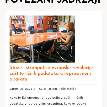
POVEZANI SADRŽAJI
Staze i stranputice evropske revolucije
zaštite ličnih podataka u represivnom
aparatu
Datum: 20.08.2019.
Autor: Jelena Pejić Nikić |
Kako je EU omogućila revoluciju u zaštiti ličnih
podataka u represivnim organima, kako evropske