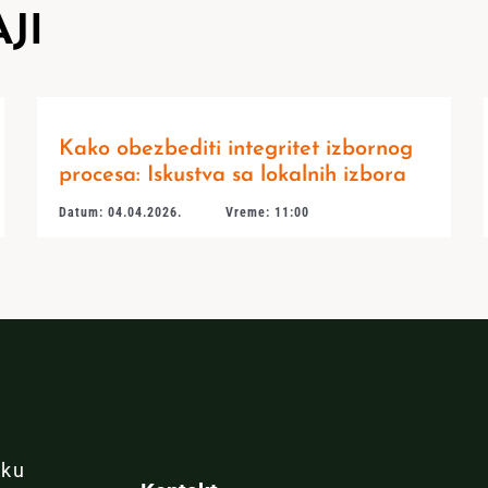
JI
Kako obezbediti integritet izbornog
procesa: Iskustva sa lokalnih izbora
Datum: 04.04.2026.
Vreme: 11:00
iku