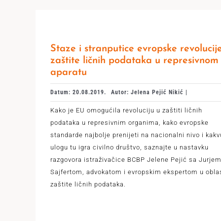
Staze i stranputice evropske revolucij
zaštite ličnih podataka u represivnom
aparatu
Datum: 20.08.2019.
Autor: Jelena Pejić Nikić |
Kako je EU omogućila revoluciju u zaštiti ličnih
podataka u represivnim organima, kako evropske
standarde najbolje prenijeti na nacionalni nivo i kakv
ulogu tu igra civilno društvo, saznajte u nastavku
razgovora istraživačice BCBP Jelene Pejić sa Jurje
Sajfertom, advokatom i evropskim ekspertom u obla
zaštite ličnih podataka.