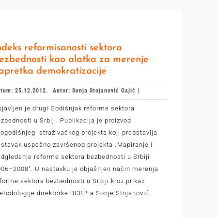
ndeks reformisanosti sektora
ezbednosti kao alatka za merenje
apretka demokratizacije
tum: 25.12.2012.
Autor: Sonja Stojanović Gajić |
javljen je drugi Godišnjak reforme sektora
zbednosti u Srbiji. Publikacija je proizvod
ogodišnjeg istraživačkog projekta koji predstavlja
stavak uspešno završenog projekta „Mapiranje i
dgledanje reforme sektora bezbednosti u Srbiji
06–2008". U nastavku je objašnjen način merenja
forme sektora bezbednosti u Srbiji kroz prikaz
todologije direktorke BCBP-a Sonje Stojanović