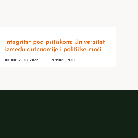
Integritet pod pritiskom: Univerzitet
između autonomije i političke moći
Datum: 27.02.2026.
Vreme: 19:00