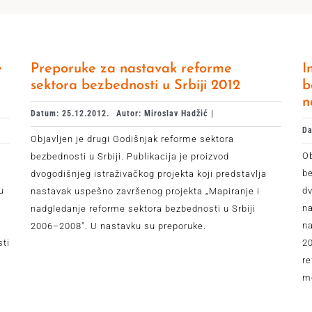
e
Preporuke za nastavak reforme
I
sektora bezbednosti u Srbiji 2012
b
n
Datum: 25.12.2012.
Autor: Miroslav Hadžić |
Da
Objavljen je drugi Godišnjak reforme sektora
Ob
bezbednosti u Srbiji. Publikacija je proizvod
be
dvogodišnjeg istraživačkog projekta koji predstavlja
u
dv
nastavak uspešno završenog projekta „Mapiranje i
na
nadgledanje reforme sektora bezbednosti u Srbiji
m
na
2006–2008". U nastavku su preporuke.
sti
20
re
me