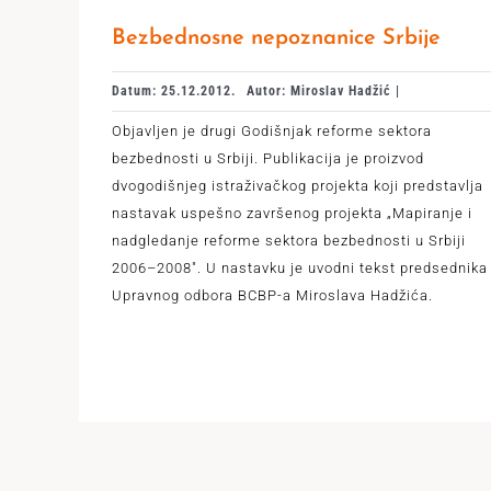
Bezbednosne nepoznanice Srbije
Datum: 25.12.2012.
Autor: Miroslav Hadžić |
Objavljen je drugi Godišnjak reforme sektora
bezbednosti u Srbiji. Publikacija je proizvod
dvogodišnjeg istraživačkog projekta koji predstavlja
nastavak uspešno završenog projekta „Mapiranje i
nadgledanje reforme sektora bezbednosti u Srbiji
2006–2008". U nastavku je uvodni tekst predsednika
Upravnog odbora BCBP-a Miroslava Hadžića.