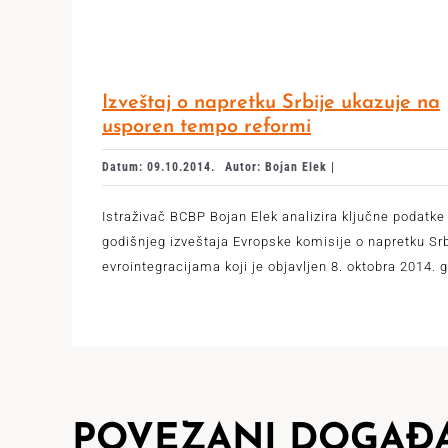
Izveštaj o napretku Srbije ukazuje na
usporen tempo reformi
Datum: 09.10.2014.
Autor: Bojan Elek |
Istraživač BCBP Bojan Elek analizira ključne podatke 
godišnjeg izveštaja Evropske komisije o napretku Srb
evrointegracijama koji je objavljen 8. oktobra 2014. 
POVEZANI DOGAĐA