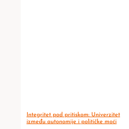
Integritet pod pritiskom: Univerzitet
između autonomije i političke moći