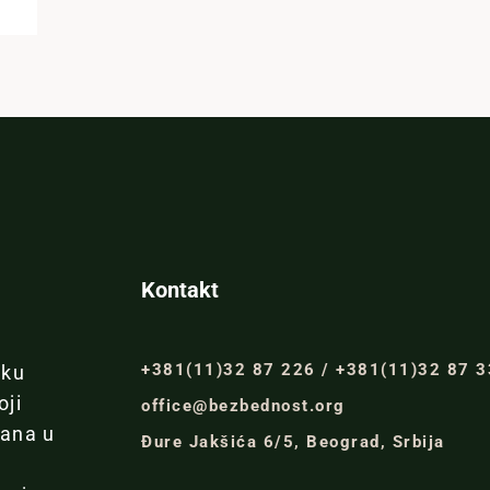
Kontakt
+381(11)32 87 226 / +381(11)32 87 
iku
oji
office@bezbednost.org
đana u
Đure Jakšića 6/5, Beograd, Srbija