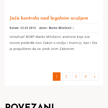
Jača kontrola nad legalnim oružjem
Datum: 23.03.2015.
Autor: Marko Milošević |
Istraživač BCBP Marko Milošević analizira koje sve
novine predviđa novi Zakon o oružju i municiji, kao i šta
je propušteno da se uredi ovim Zakonom.
1
2
3
4