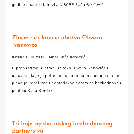
godine pisao je istraživač BCBP Saša Đorđević.
Zločin bez kazne: ubistvo Olivera
Ivanovića
Datum: 16.01.2019.
Autor: Saša Đorđević |
O propustima u istrazi ubistva Olivera Ivanovića i
uslovima koje je potrebno ispuniti da bi slučaj bio rešen
pisao je istraživač Beogradskog centra za bezbednosnu
politiku Saša Đorđević.
Tri boje srpsko-ruskog bezbednosnog
partnerstva