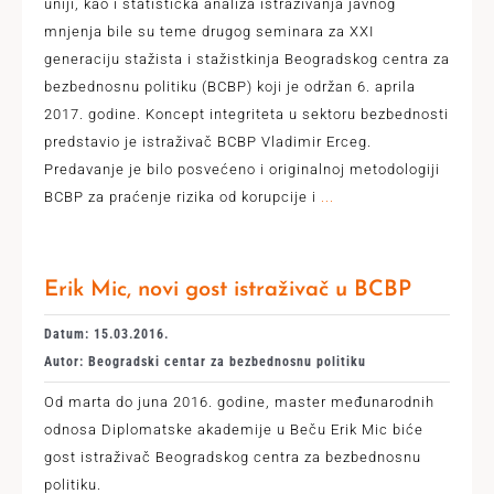
uniji, kao i statistička analiza istraživanja javnog
mnjenja bile su teme drugog seminara za XXI
generaciju stažista i stažistkinja Beogradskog centra za
bezbednosnu politiku (BCBP) koji je održan 6. aprila
2017. godine. Koncept integriteta u sektoru bezbednosti
predstavio je istraživač BCBP Vladimir Erceg.
Predavanje je bilo posvećeno i originalnoj metodologiji
BCBP za praćenje rizika od korupcije i
...
Erik Mic, novi gost istraživač u BCBP
Datum: 15.03.2016.
Autor: Beogradski centar za bezbednosnu politiku
Od marta do juna 2016. godine, master međunarodnih
odnosa Diplomatske akademije u Beču Erik Mic biće
gost istraživač Beogradskog centra za bezbednosnu
politiku.