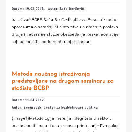
Datum: 19.03.2018.
Autor: Saša Đorđević |
Istraživač BCBP Saša Đorđević piše za Pescanik.net o
sporazumu o saradnji Ministarstva unutrašnjih poslova
Srbije i Federalne službe obezbeđenja Ruske federacije
koji se nalazi u parlamentarnoj proceduri.
Metode naučnog istraživanja
predstavljene na drugom seminaru za
stažiste BCBP
Datum: 11.04.2017.
Autor: Beogradski centar za bezbednosnu politiku
{image1}Metodologija merenja integriteta u sektoru
bezbednosti i napretka u procesu pristupanja Evropskoj