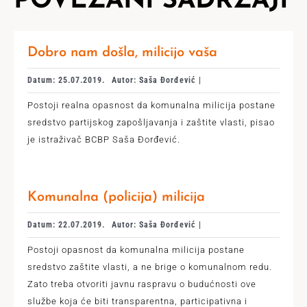
POVEZANI SADRŽAJI
Dobro nam došla, milicijo vaša
Datum: 25.07.2019.
Autor: Saša Đorđević |
Postoji realna opasnost da komunalna milicija postane
sredstvo partijskog zapošljavanja i zaštite vlasti, pisao
je istraživač BCBP Saša Đorđević.
Komunalna (policija) milicija
Datum: 22.07.2019.
Autor: Saša Đorđević |
Postoji opasnost da komunalna milicija postane
sredstvo zaštite vlasti, a ne brige o komunalnom redu.
Zato treba otvoriti javnu raspravu o budućnosti ove
službe koja će biti transparentna, participativna i