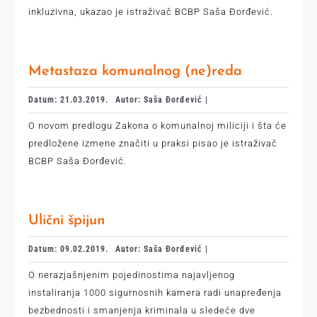
inkluzivna, ukazao je istraživač BCBP Saša Đorđević.
Metastaza komunalnog (ne)reda
Datum: 21.03.2019.
Autor: Saša Đorđević |
O novom predlogu Zakona o komunalnoj miliciji i šta će
predložene izmene značiti u praksi pisao je istraživač
BCBP Saša Đorđević.
Ulični špijun
Datum: 09.02.2019.
Autor: Saša Đorđević |
O nerazjašnjenim pojedinostima najavljenog
instaliranja 1000 sigurnosnih kamera radi unapređenja
bezbednosti i smanjenja kriminala u sledeće dve