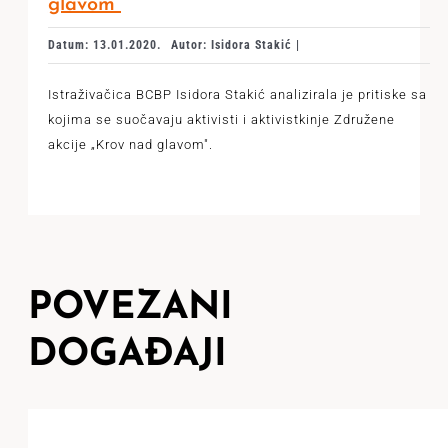
glavom“
Datum: 13.01.2020.
Autor: Isidora Stakić |
Istraživačica BCBP Isidora Stakić analizirala je pritiske sa
kojima se suočavaju aktivisti i aktivistkinje Združene
akcije „Krov nad glavom".
POVEZANI
DOGAĐAJI