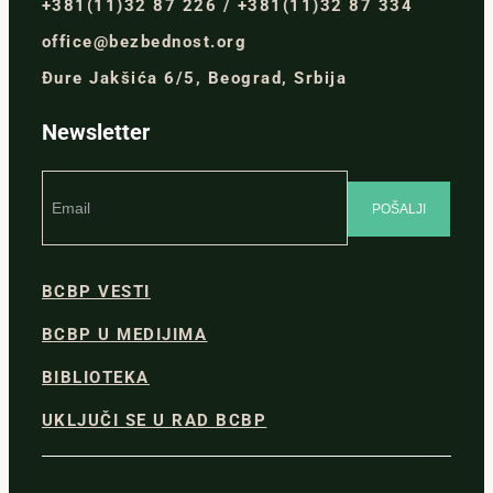
+381(11)32 87 226 / +381(11)32 87 334
office@bezbednost.org
Đure Jakšića 6/5, Beograd, Srbija
Newsletter
BCBP VESTI
BCBP U MEDIJIMA
BIBLIOTEKA
UKLJUČI SE U RAD BCBP