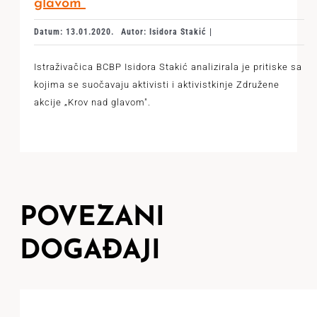
glavom“
Datum: 13.01.2020.
Autor: Isidora Stakić |
Istraživačica BCBP Isidora Stakić analizirala je pritiske sa
kojima se suočavaju aktivisti i aktivistkinje Združene
akcije „Krov nad glavom".
POVEZANI
DOGAĐAJI