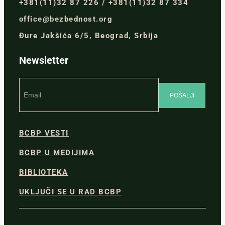
+381(11)32 87 226 / +381(11)32 87 334
office@bezbednost.org
Đure Jakšića 6/5, Beograd, Srbija
Newsletter
BCBP VESTI
BCBP U MEDIJIMA
BIBLIOTEKA
UKLJUČI SE U RAD BCBP