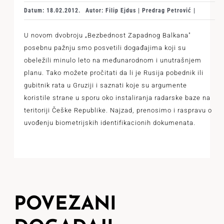
Datum: 18.02.2012.
Autor: Filip Ejdus | Predrag Petrović |
U novom dvobroju „Bezbednost Zapadnog Balkana"
posebnu pažnju smo posvetili događajima koji su
obeležili minulo leto na međunarodnom i unutrašnjem
planu. Tako možete pročitati da li je Rusija pobednik ili
gubitnik rata u Gruziji i saznati koje su argumente
koristile strane u sporu oko instaliranja radarske baze na
teritoriji Češke Republike. Najzad, prenosimo i raspravu o
uvođenju biometrijskih identifikacionih dokumenata.
POVEZANI