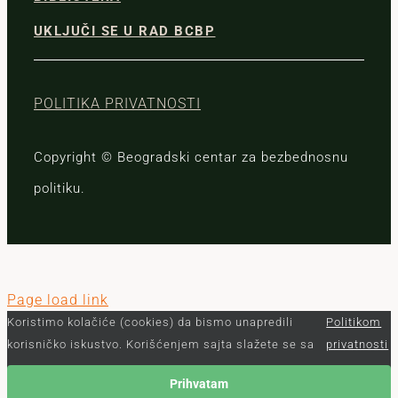
UKLJUČI SE U RAD BCBP
POLITIKA PRIVATNOSTI
Copyright © Beogradski centar za bezbednosnu
politiku.
Page load link
Koristimo kolačiće (cookies) da bismo unapredili
Politikom
korisničko iskustvo. Korišćenjem sajta slažete se sa
privatnosti
Prihvatam