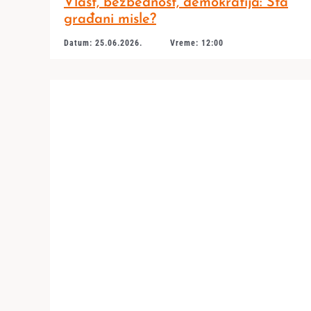
Vlast, bezbednost, demokratija: Šta
građani misle?
Datum: 25.06.2026.
Vreme: 12:00