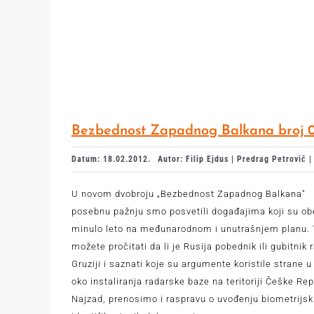
Bezbednost Zapadnog Balkana broj 
Datum: 18.02.2012.
Autor: Filip Ejdus | Predrag Petrović |
U novom dvobroju „Bezbednost Zapadnog Balkana"
posebnu pažnju smo posvetili događajima koji su obe
minulo leto na međunarodnom i unutrašnjem planu.
možete pročitati da li je Rusija pobednik ili gubitnik 
Gruziji i saznati koje su argumente koristile strane u
oko instaliranja radarske baze na teritoriji Češke Rep
Najzad, prenosimo i raspravu o uvođenju biometrijsk