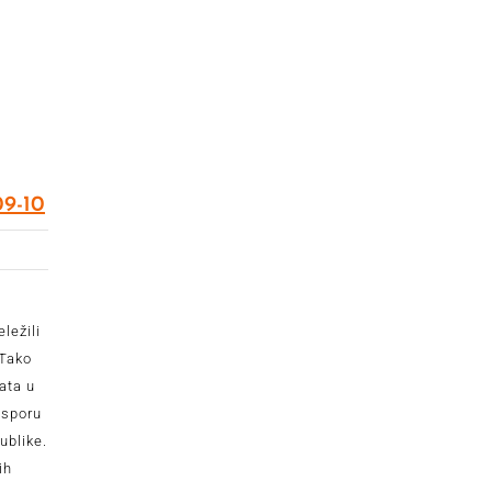
09-10
ležili
 Tako
rata u
 sporu
ublike.
ih