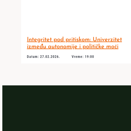
Integritet pod pritiskom: Univerzitet
između autonomije i političke moći
Datum: 27.02.2026.
Vreme: 19:00