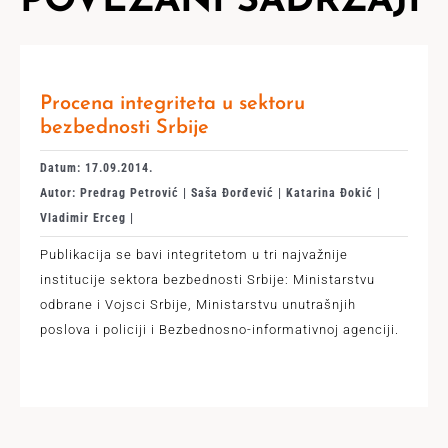
POVEZANI SADRŽAJI
Procena integriteta u sektoru
bezbednosti Srbije
Datum: 17.09.2014.
Autor: Predrag Petrović | Saša Đorđević | Katarina Đokić |
Vladimir Erceg |
Publikacija se bavi integritetom u tri najvažnije
institucije sektora bezbednosti Srbije: Ministarstvu
odbrane i Vojsci Srbije, Ministarstvu unutrašnjih
poslova i policiji i Bezbednosno-informativnoj agenciji.