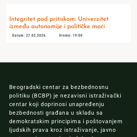
Integritet pod pritiskom: Univerzitet
između autonomije i političke moći
Datum: 27.02.2026.
Vreme: 19:00
Beogradski centar za bezbednosnu
politiku (BCBP) je nezavisni istraživački
centar koji doprinosi unapređenju
bezbednosti građana u skladu sa
demokratskim principima i poštovanjem
ljudskih prava kroz istraživanje, javno