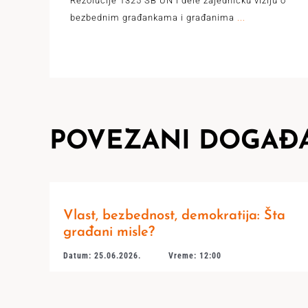
Rezolucije 1325 SB UN i dele zajedničku viziju o
bezbednim građankama i građanima
...
POVEZANI DOGAĐA
Vlast, bezbednost, demokratija: Šta
građani misle?
Datum: 25.06.2026.
Vreme: 12:00