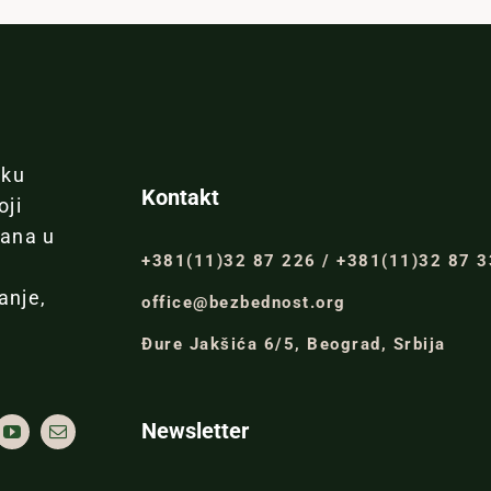
iku
Kontakt
oji
đana u
+381(11)32 87 226 / +381(11)32 87 
anje,
office@bezbednost.org
Đure Jakšića 6/5, Beograd, Srbija
Newsletter