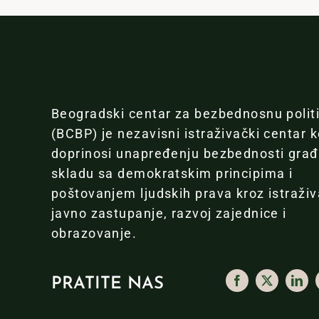
Beogradski centar za bezbednosnu polit
(BCBP) je nezavisni istraživački centar k
doprinosi unapređenju bezbednosti gra
skladu sa demokratskim principima i
poštovanjem ljudskih prava kroz istraživ
javno zastupanje, razvoj zajednice i
obrazovanje.
PRATITE NAS