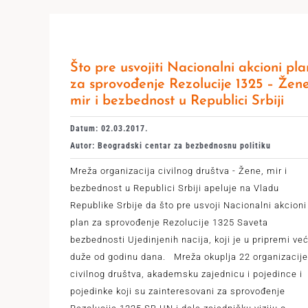
Što pre usvojiti Nacionalni akcioni pla
za sprovođenje Rezolucije 1325 – Žene
mir i bezbednost u Republici Srbiji
Datum: 02.03.2017.
Autor: Beogradski centar za bezbednosnu politiku
Mreža organizacija civilnog društva - Žene, mir i
bezbednost u Republici Srbiji apeluje na Vladu
Republike Srbije da što pre usvoji Nacionalni akcioni
plan za sprovođenje Rezolucije 1325 Saveta
bezbednosti Ujedinjenih nacija, koji je u pripremi ve
duže od godinu dana. Mreža okuplja 22 organizacije
civilnog društva, akademsku zajednicu i pojedince i
pojedinke koji su zainteresovani za sprovođenje