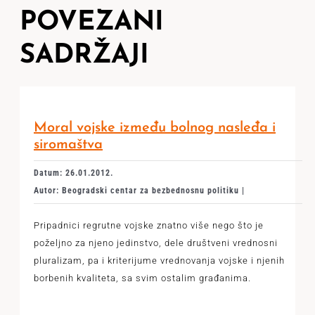
POVEZANI
SADRŽAJI
Moral vojske između bolnog nasleđa i
siromaštva
Datum: 26.01.2012.
Autor: Beogradski centar za bezbednosnu politiku |
Pripadnici regrutne vojske znatno više nego što je
poželjno za njeno jedinstvo, dele društveni vrednosni
pluralizam, pa i kriterijume vrednovanja vojske i njenih
borbenih kvaliteta, sa svim ostalim građanima.