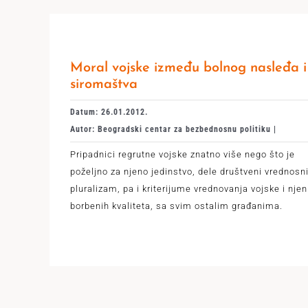
Moral vojske između bolnog nasleđa i
siromaštva
Datum: 26.01.2012.
Autor: Beogradski centar za bezbednosnu politiku |
Pripadnici regrutne vojske znatno više nego što je
poželjno za njeno jedinstvo, dele društveni vrednosn
pluralizam, pa i kriterijume vrednovanja vojske i njen
borbenih kvaliteta, sa svim ostalim građanima.