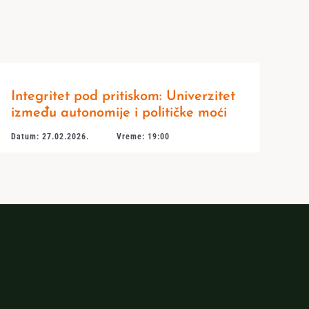
Integritet pod pritiskom: Univerzitet
između autonomije i političke moći
Datum: 27.02.2026.
Vreme: 19:00