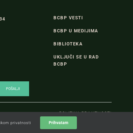
BCBP VESTI
334
BCBP U MEDIJIMA
BIBLIOTEKA
UKLJUČI SE U RAD
BCBP
POLITIKA PRIVATNOSTI
Prihvatam
tikom privatnosti