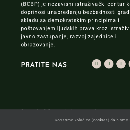
(BCBP) je nezavisni istraživački centar k
doprinosi unapređenju bezbednosti gra
skladu sa demokratskim principima i
poštovanjem ljudskih prava kroz istraživ
javno zastupanje, razvoj zajednice i
obrazovanje.
PRATITE NAS
Copyright © Beogradski centar za bezbednosnu pol
Koristimo kolačiće (cookies) da bismo 