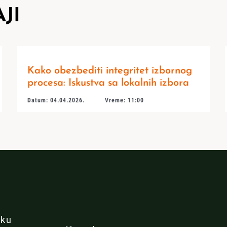
JI
Kako obezbediti integritet izbornog
procesa: Iskustva sa lokalnih izbora
Datum: 04.04.2026.
Vreme: 11:00
iku