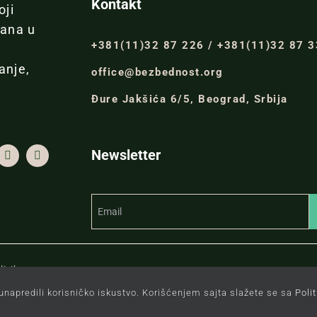
Kontakt
oji
đana u
+381(11)32 87 226 / +381(11)32 87 
anje,
office@bezbednost.org
Đure Jakšića 6/5, Beograd, Srbija
Newsletter
itiku.
unapredili korisničko iskustvo. Korišćenjem sajta slažete se sa
Poli