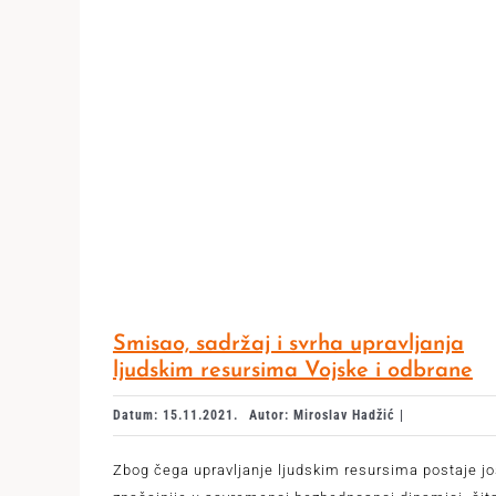
Smisao, sadržaj i svrha upravljanja
ljudskim resursima Vojske i odbrane
Datum: 15.11.2021.
Autor: Miroslav Hadžić |
Zbog čega upravljanje ljudskim resursima postaje j