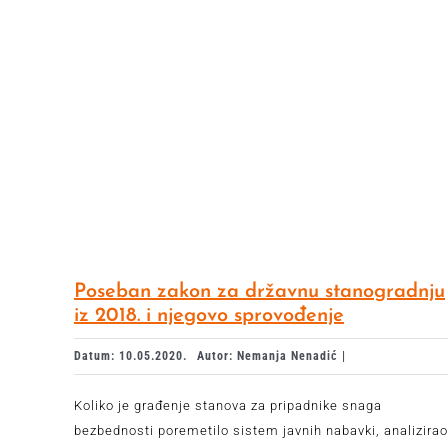
Poseban zakon za državnu stanogradnju
iz 2018. i njegovo sprovođenje
Datum: 10.05.2020.
Autor: Nemanja Nenadić |
Koliko je građenje stanova za pripadnike snaga
bezbednosti poremetilo sistem javnih nabavki, analizirao