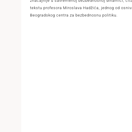
značajnije u savremenoj bezbednosnoj dinamici, čita
tekstu profesora Miroslava Hadžića, jednog od osni
Beogradskog centra za bezbednosnu politiku.