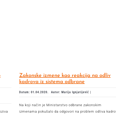
o
Zakonske izmene kao reakcija na odliv
kadrova iz sistema odbrane
Datum: 01.04.2020.
Autor: Marija Ignjatijević |
Na koji način je Ministarstvo odbrane zakonskim
oziva
izmenama pokušalo da odgovori na problem odliva kadro