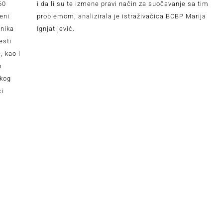
60
i da li su te izmene pravi način za suočavanje sa tim
eni
problemom, analizirala je istraživačica BCBP Marija
jnika
Ignjatijević.
esti
, kao i
o
okog
ci