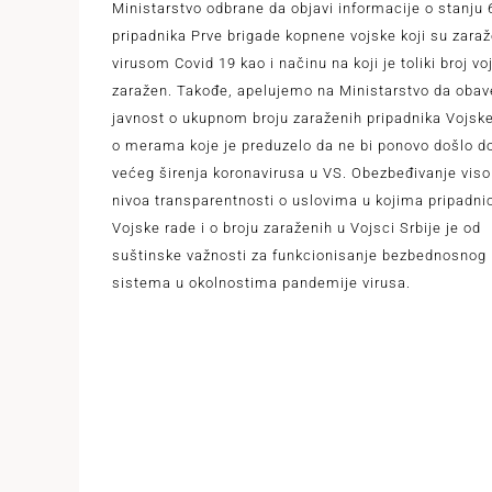
Ministarstvo odbrane da objavi informacije o stanju 
pripadnika Prve brigade kopnene vojske koji su zaraž
virusom Covid 19 kao i načinu na koji je toliki broj vo
zaražen. Takođe, apelujemo na Ministarstvo da obav
javnost o ukupnom broju zaraženih pripadnika Vojske
o merama koje je preduzelo da ne bi ponovo došlo d
većeg širenja koronavirusa u VS. Obezbeđivanje vis
nivoa transparentnosti o uslovima u kojima pripadni
Vojske rade i o broju zaraženih u Vojsci Srbije je od
suštinske važnosti za funkcionisanje bezbednosnog
sistema u okolnostima pandemije virusa.