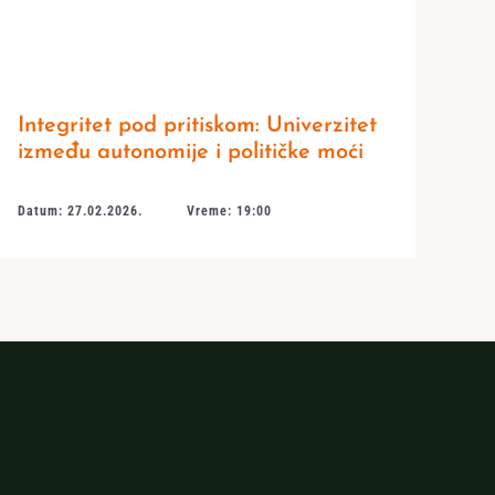
Integritet pod pritiskom: Univerzitet
između autonomije i političke moći
Datum: 27.02.2026.
Vreme: 19:00