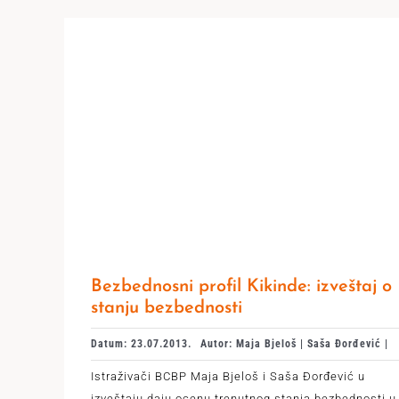
Bezbednosni profil Kikinde: izveštaj o
stanju bezbednosti
Datum: 23.07.2013.
Autor: Maja Bjeloš | Saša Đorđević |
Istraživači BCBP Maja Bjeloš i Saša Đorđević u
izveštaju daju ocenu trenutnog stanja bezbednosti u