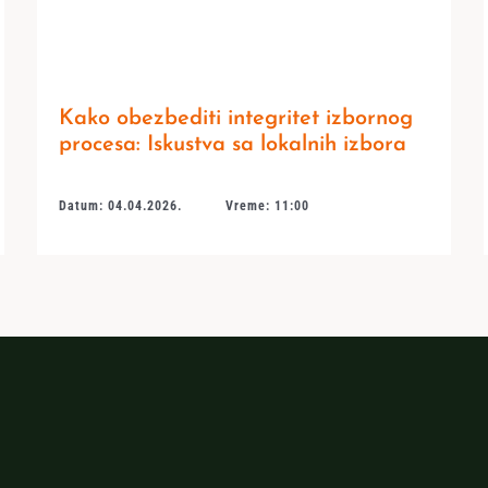
Kako obezbediti integritet izbornog
procesa: Iskustva sa lokalnih izbora
Datum: 04.04.2026.
Vreme: 11:00