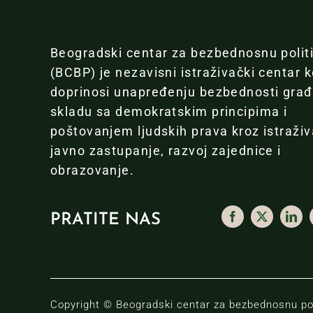
Beogradski centar za bezbednosnu polit
(BCBP) je nezavisni istraživački centar k
doprinosi unapređenju bezbednosti gra
skladu sa demokratskim principima i
poštovanjem ljudskih prava kroz istraživ
javno zastupanje, razvoj zajednice i
obrazovanje.
PRATITE NAS
Copyright © Beogradski centar za bezbednosnu pol