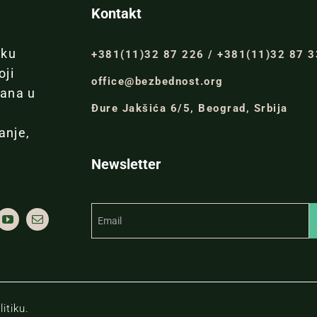
Kontakt
iku
+381(11)32 87 226 / +381(11)32 87 
oji
office@bezbednost.org
đana u
Đure Jakšića 6/5, Beograd, Srbija
anje,
Newsletter
itiku.