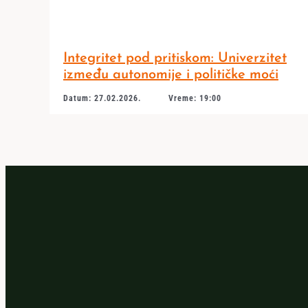
Integritet pod pritiskom: Univerzitet
između autonomije i političke moći
Datum: 27.02.2026.
Vreme: 19:00