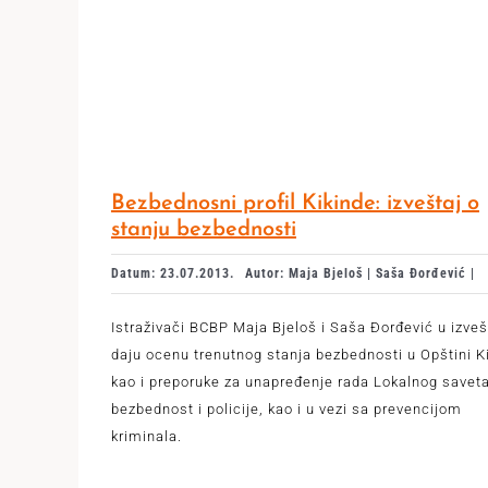
Bezbednosni profil Kikinde: izveštaj o
stanju bezbednosti
Datum: 23.07.2013.
Autor: Maja Bjeloš | Saša Đorđević |
Istraživači BCBP Maja Bjeloš i Saša Đorđević u izveš
daju ocenu trenutnog stanja bezbednosti u Opštini K
kao i preporuke za unapređenje rada Lokalnog savet
bezbednost i policije, kao i u vezi sa prevencijom
kriminala.