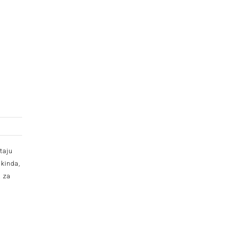
taju
ikinda,
a za