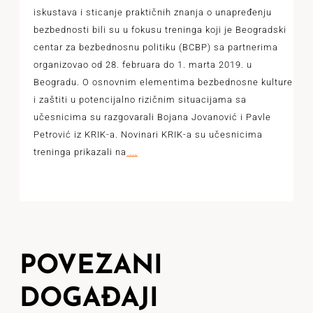
iskustava i sticanje praktičnih znanja o unapređenju
bezbednosti bili su u fokusu treninga koji je Beogradski
centar za bezbednosnu politiku (BCBP) sa partnerima
organizovao od 28. februara do 1. marta 2019. u
Beogradu. O osnovnim elementima bezbednosne kulture
i zaštiti u potencijalno rizičnim situacijama sa
učesnicima su razgovarali Bojana Jovanović i Pavle
Petrović iz KRIK-a. Novinari KRIK-a su učesnicima
treninga prikazali na
...
POVEZANI
DOGAĐAJI