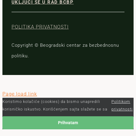
UKLJUČI SE U RAD BCBP
POLITIKA PRIVATNOSTI
Copyright © Beogradski centar za bezbednosnu
politiku.
Page load link
Koristimo kolačiće (cookies) da bismo unapredili
Politikom
korisničko iskustvo. Korišćenjem sajta slažete se sa
privatnosti
Prihvatam