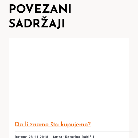
POVEZANI
SADRŽAJI
Da li znamo šta kupujemo?
Datum: 28.11.2018.
Autor: Katarina Đokić |