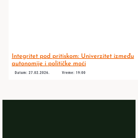
Integritet pod pritiskom: Univerzitet između
autonomije i političke moći
Datum: 27.02.2026.
Vreme: 19:00