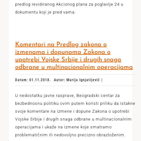
predlog revidiranog Akcionog plana za poglavlje 24 u
dokumentu koji je pred vama.
Komentari na Predlog zakona o
izmenama i dopunama Zakona o
upotrebi Vojske Srbije i drugih snaga
odbrane u multinacionalnim operacijama
Datum: 01.11.2018.
Autor: Marija Ignjatijević |
U nedostatku javne rasprave, Beogradski centar za
bezbednosnu politiku ovim putem koristi priliku da istakne
svoje komentare na izmene i dopune Zakona o upotrebi
Vojske Srbije i drugih snaga odbrane u multinacionalnim
operacijama i ukaže na izmene koje smatramo
problematičnim ili nedovoljno precizno obrazloženim.