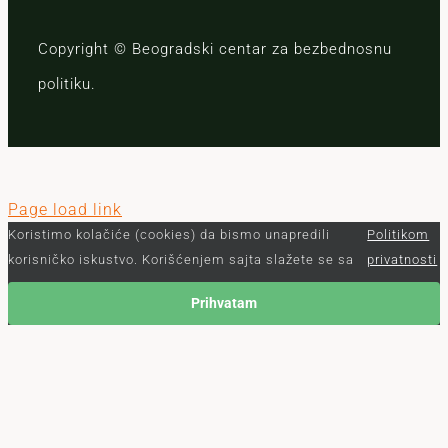
Copyright © Beogradski centar za bezbednosnu
politiku.
Page load link
Koristimo kolačiće (cookies) da bismo unapredili
Politikom
korisničko iskustvo. Korišćenjem sajta slažete se sa
privatnosti
Prihvatam