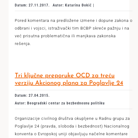
Datum: 27.11.2017.
Autor: Katarina Đokić |
Pored komentara na predložene izmene i dopune zakona o
odbrani i vojsci, istraživački tim BCBP skreće pažnju i na
već prisutna problematična ili manjkava zakonska
rešenja.
Tri ključne preporuke OCD za treću
verziju Akcionog plana za Poglavlje 24
Datum: 27.04.2015.
Autor: Beogradski centar za bezbednosnu politiku
Organizacije civilnog društva okupljene u Radnu grupu za
Poglavlje 24 (pravda, sloboda i bezbednost) Nacionalnog
konventa o Evropskoj uniji objavljuju načelne komentare