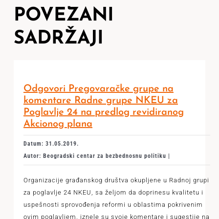
POVEZANI
SADRŽAJI
Odgovori Pregovaračke grupe na
komentare Radne grupe NKEU za
Poglavlje 24 na predlog revidiranog
Akcionog plana
Datum: 31.05.2019.
Autor: Beogradski centar za bezbednosnu politiku |
Organizacije građanskog društva okupljene u Radnoj grupi
za poglavlje 24 NKEU, sa željom da doprinesu kvalitetu i
uspešnosti sprovođenja reformi u oblastima pokrivenim
ovim poglavljem, iznele su svoje komentare i sugestije na