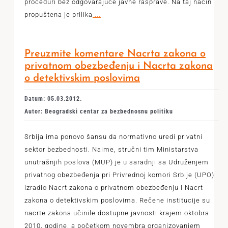
proceduri bez odgovarajuće javne rasprave. Na taj način
propuštena je prilika
...
Preuzmite komentare Nacrta zakona o
privatnom obezbeđenju i Nacrta zakona
o detektivskim poslovima
Datum: 05.03.2012.
Autor: Beogradski centar za bezbednosnu politiku
Srbija ima ponovo šansu da normativno uredi privatni
sektor bezbednosti. Naime, stručni tim Ministarstva
unutrašnjih poslova (MUP) je u saradnji sa Udruženjem
privatnog obezbeđenja pri Privrednoj komori Srbije (UPO)
izradio Nacrt zakona o privatnom obezbeđenju i Nacrt
zakona o detektivskim poslovima. Rečene institucije su
nacrte zakona učinile dostupne javnosti krajem oktobra
2010. godine, a početkom novembra organizovanjem